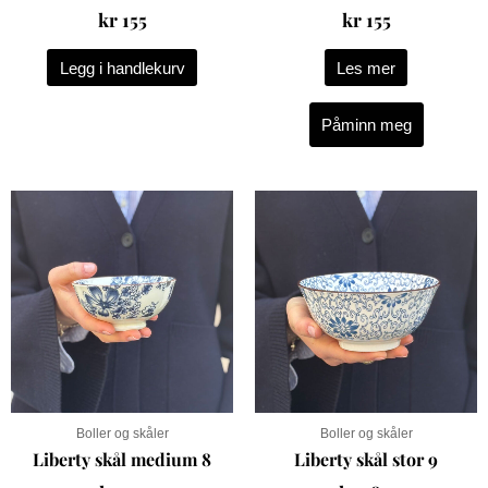
kr
155
kr
155
Legg i handlekurv
Les mer
Påminn meg
Boller og skåler
Boller og skåler
Liberty skål medium 8
Liberty skål stor 9