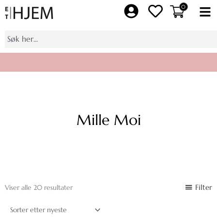
Hopp
0
Fl
rett
M
til
Søk
innholdet
Bli medlem av Et Hjem pluss, få 10% på et helt kjøp
Mille Moi
Sortert
Filter
Viser alle 20 resultater
etter
nyeste