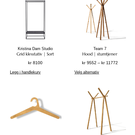
Kristina Dam Studio
Team 7
Grid klesstativ | Sort
Hood | stumtjener
P
kr
8100
kr
9552
–
kr
11772
r
D
Legg i handlekurv
Velg alternativ
i
e
s
t
o
t
m
e
r
p
å
r
d
o
e
d
:
u