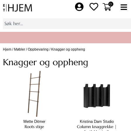
Hopp
0
Fl
rett
M
til
Søk
innholdet
Hjem
/
Møbler
/
Oppbevaring
/ Knagger og oppheng
Bli medlem av Et Hjem pluss, få 10% på et helt kjøp
Knagger og oppheng
Mette Ditmer
Kristina Dam Studio
Roots stige
Column knaggrekke |