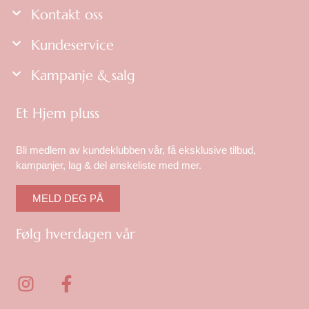
Kontakt oss
Kundeservice
Kampanje & salg
Et Hjem pluss
Bli medlem av kundeklubben vår, få eksklusive tilbud,
kampanjer, lag & del ønskeliste med mer.
MELD DEG PÅ
Følg hverdagen vår
I
F
n
a