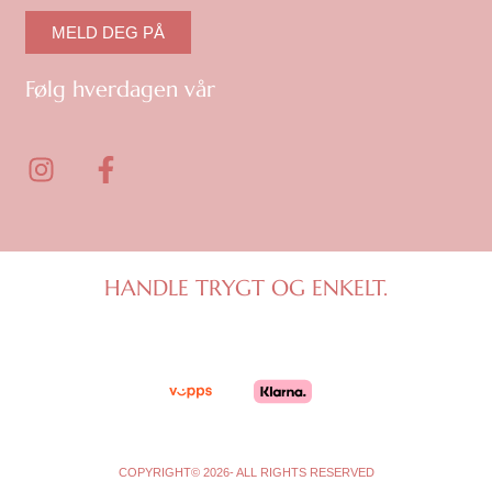
MELD DEG PÅ
Følg hverdagen vår
I
F
n
a
s
c
t
e
a
b
g
o
HANDLE TRYGT OG ENKELT.
r
o
a
k
m
-
f
COPYRIGHT© 2026- ALL RIGHTS RESERVED