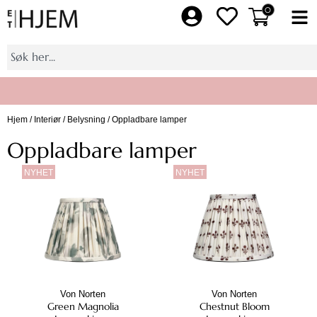
Hopp
0
Fl
rett
M
til
Søk
innholdet
Hjem
/
Interiør
/
Belysning
/ Oppladbare lamper
Bli medlem av Et Hjem pluss, få 10% på et helt kjøp
Oppladbare lamper
NYHET
NYHET
Von Norten
Von Norten
Green Magnolia
Chestnut Bloom