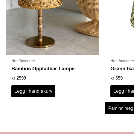
Høstfavoritter
Høstfavoritter
Bambus Oppladbar Lampe
Grønn Ik
kr
2599
kr
659
Legg i handlekurv
Legg i ha
Påminn meg