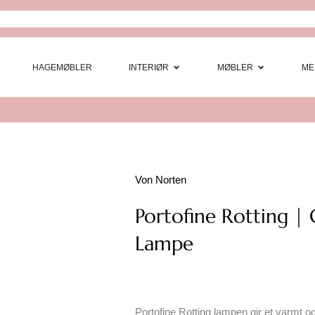
Open Interi
Open
HAGEMØBLER
INTERIØR
MØBLER
ME
Von Norten
Portofine Rotting |
Lampe
Portofine Rotting lampen gir et varmt 