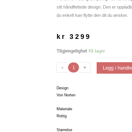
sitt håndflettede design. Den er oppladba
du enkelt kan flytte den dit du ønsker.
kr
3299
Portofine
Tilgjengelighet
På lager
Rotting
| Oppladbar
-
+
Legg i handl
Lampe
antall
Design
Von Norten
Materiale
Rottig
Størrelse