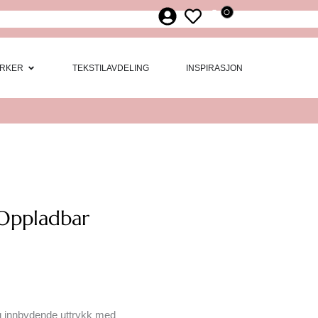
0
ør
 Møbler
Open Merker
RKER
TEKSTILAVDELING
INSPIRASJON
 Oppladbar
og innbydende uttrykk med