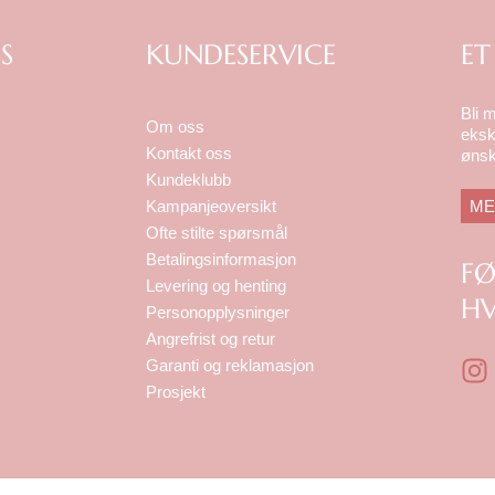
S
KUNDESERVICE
ET
Bli 
Om oss
eksk
Kontakt oss
ønsk
Kundeklubb
ME
Kampanjeoversikt
Ofte stilte spørsmål
Betalingsinformasjon
F
Levering og henting
HV
Personopplysninger
Angrefrist og retur
I
Garanti og reklamasjon
n
Prosjekt
s
t
a