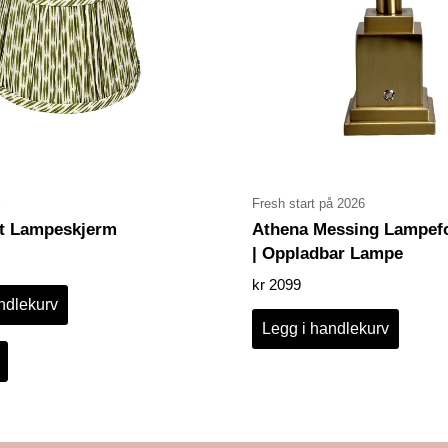
Fresh start på 2026
at Lampeskjerm
Athena Messing Lampef
| Oppladbar Lampe
kr
2099
ndlekurv
Legg i handlekurv