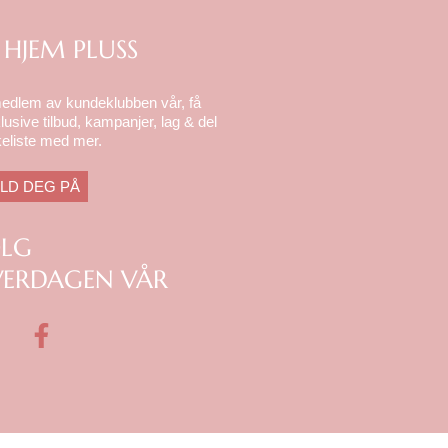
 HJEM PLUSS
medlem av kundeklubben vår, få
lusive tilbud, kampanjer, lag & del
eliste med mer.
LD DEG PÅ
ØLG
ERDAGEN VÅR
F
a
c
e
b