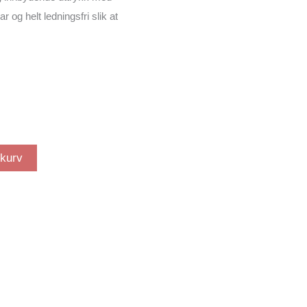
r og helt ledningsfri slik at
ekurv