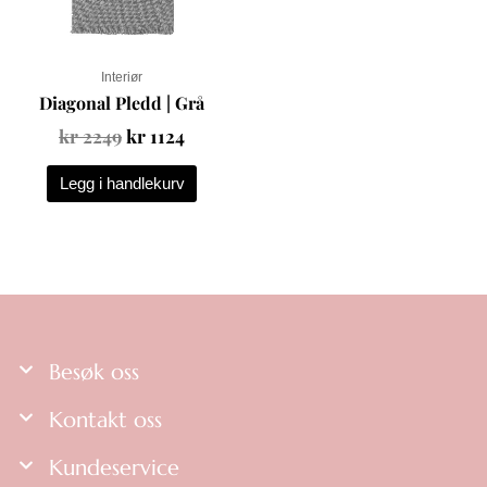
Interiør
Diagonal Pledd | Grå
kr
2249
kr
1124
Legg i handlekurv
Besøk oss
Kontakt oss
Kundeservice