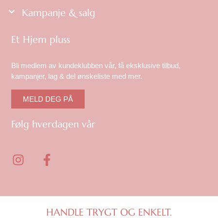
Kampanje & salg
Et Hjem pluss
Bli medlem av kundeklubben vår, få eksklusive tilbud,
kampanjer, lag & del ønskeliste med mer.
MELD DEG PÅ
Følg hverdagen vår
I
F
n
a
s
c
t
e
a
b
g
o
HANDLE TRYGT OG ENKELT.