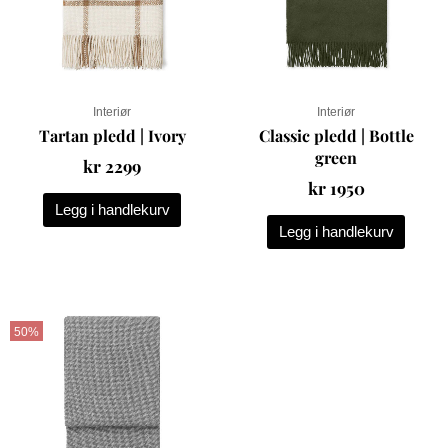
Interiør
Interiør
Tartan pledd | Ivory
Classic pledd | Bottle
green
kr
2299
kr
1950
Legg i handlekurv
Legg i handlekurv
Opprinnelig
Nåværende
pris
pris
50%
var:
er:
kr 2249.
kr 1124.