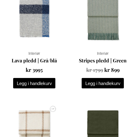
var:
er:
kr 1799.
kr 899.
Interiør
Interiør
Lava pledd | Grå/blå
Stripes pledd | Green
kr
3995
kr
1799
kr
899
Legg i handlekurv
Legg i handlekurv