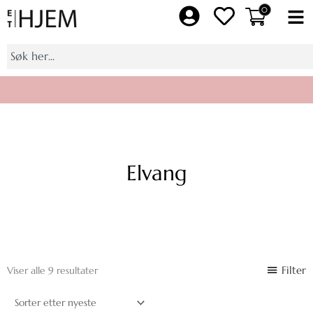
Hopp
0
Fl
rett
M
til
Søk
innholdet
Bli medlem av Et Hjem pluss, få 10% på et helt kjøp
Elvang
Sortert
Filter
Viser alle 9 resultater
etter
nyeste