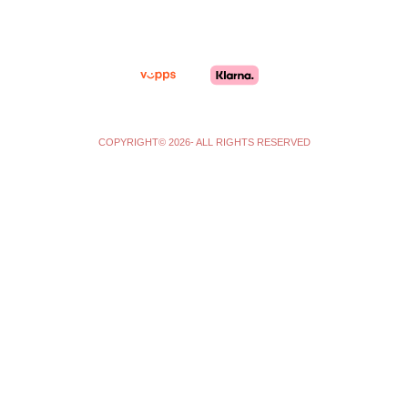
r
o
a
k
m
-
f
COPYRIGHT© 2026- ALL RIGHTS RESERVED