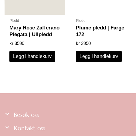
Pledd
Pledd
Mary Rose Zafferano
Plume pledd | Farge
Piegata | Ullpledd
172
kr
3590
kr
3950
Legg i handlekurv
Legg i handlekurv
Besøk oss
Kontakt oss