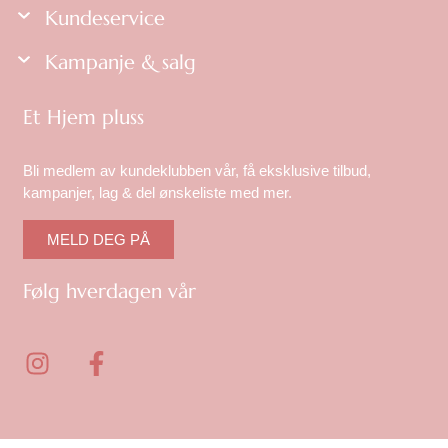
Kundeservice
Kampanje & salg
Et Hjem pluss
Bli medlem av kundeklubben vår, få eksklusive tilbud,
kampanjer, lag & del ønskeliste med mer.
MELD DEG PÅ
Følg hverdagen vår
I
F
n
a
s
c
t
e