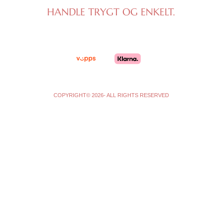
a
b
g
o
HANDLE TRYGT OG ENKELT.
r
o
a
k
m
-
f
COPYRIGHT© 2026- ALL RIGHTS RESERVED