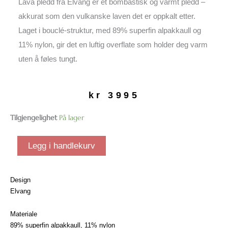
Lava pledd fra Elvang er et bombastisk og varmt pledd –
akkurat som den vulkanske laven det er oppkalt etter.
Laget i bouclé-struktur, med 89% superfin alpakkaull og
11% nylon, gir det en luftig overflate som holder deg varm
uten å føles tungt.
kr
3995
Lava
Tilgjengelighet
På lager
pledd
| Grå/blå
Legg i handlekurv
antall
Design
Elvang
Materiale
89% superfin alpakkaull, 11% nylon