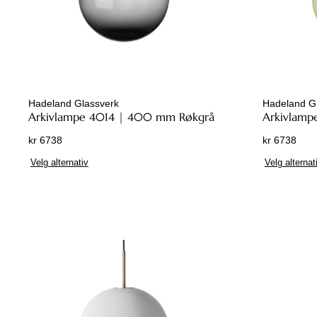
k
t
e
t
h
a
Hadeland Glassverk
Hadeland G
r
Arkivlampe 4014 | 400 mm Røkgrå
Arkivlamp
f
kr
6738
kr
6738
l
D
e
Velg alternativ
Velg alternat
e
r
t
e
t
v
e
a
p
r
r
i
o
a
d
n
u
t