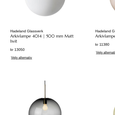
Hadeland Glassverk
Hadeland G
Arkivlampe 4014 | 500 mm Matt
Arkivlamp
hvit
kr
11380
kr
13050
Velg alternat
D
Velg alternativ
e
t
t
e
p
r
o
d
u