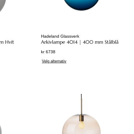
t
e
t
h
a
Hadeland Glassverk
r
m Hvit
Arkivlampe 4014 | 400 mm Stålblå
f
kr
6738
l
D
e
Velg alternativ
e
r
t
e
t
v
e
a
p
r
r
i
o
a
d
n
u
t
k
e