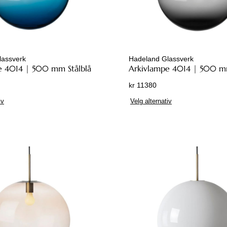
lassverk
Hadeland Glassverk
e 4014 | 500 mm Stålblå
Arkivlampe 4014 | 500 m
kr
11380
D
D
iv
Velg alternativ
e
e
t
t
t
t
e
e
p
p
r
r
o
o
d
d
u
u
k
k