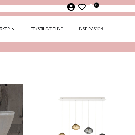
0
ør
 Møbler
Open Merker
RKER
TEKSTILAVDELING
INSPIRASJON