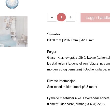
-
+
Legg i handl
Størrelse
Ø120 mm | Ø160 mm | Ø200 mm
Farger
Glass: Klar, røkgrå, stålblå, kakao (ta kon
krystallkulen i fargene oliven, blågrønn, var
morgenrød og bernstein) | Opphengsfarge: me
Diverse informasjon
Sort tekstiltrukket kabel på 3 meter.
Lyskilde medfølger ikke. Leverandør anbefal
filament, klar pære, dimbar, 3-4 W, 220 V.