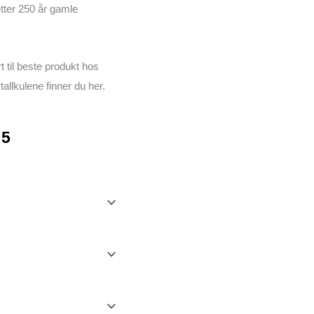
tter 250 år gamle
 til beste produkt hos
allkulene finner du her.
Prisområde:
5
kr 7050
til
kr 7625