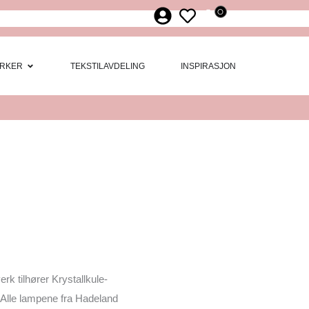
0
ør
 Møbler
Open Merker
RKER
TEKSTILAVDELING
INSPIRASJON
rk tilhører Krystallkule-
 Alle lampene fra Hadeland