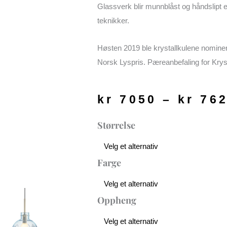
Glassverk blir munnblåst og håndslipt e
teknikker.
Høsten 2019 ble krystallkulene nominert
Norsk Lyspris. Pæreanbefaling for Kryst
kr
7050
–
kr
762
Krystallkule
Størrelse
Kryss
antall
Farge
Oppheng