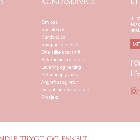
S
KUNDESERVICE
ET
Bli 
Om oss
eksk
Kontakt oss
ønsk
Kundeklubb
ME
Kampanjeoversikt
Ofte stilte spørsmål
Betalingsinformasjon
F
Levering og henting
HV
Personopplysninger
Angrefrist og retur
I
Garanti og reklamasjon
n
Prosjekt
s
t
a
g
r
NDLE TRYGT OG ENKELT.