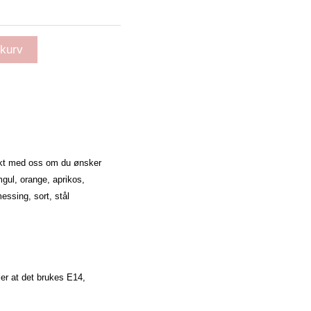
ekurv
takt med oss om du ønsker
mgul, orange, aprikos,
ssing, sort, stål
er at det brukes E14,