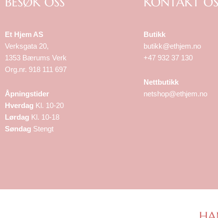
BESØK OSS
KONTAKT OS
Et Hjem AS
Butikk
Verksgata 20,
butikk@ethjem.no
1353 Bærums Verk
+47 932 37 130
Org.nr. 918 111 697
Nettbutikk
Åpningstider
netshop@ethjem.no
Hverdag
Kl. 10-20
Lørdag
Kl. 10-18
Søndag
Stengt
HA