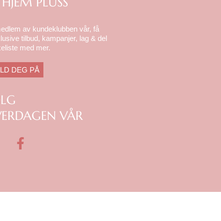
 HJEM PLUSS
medlem av kundeklubben vår, få
lusive tilbud, kampanjer, lag & del
eliste med mer.
LD DEG PÅ
ØLG
ERDAGEN VÅR
F
a
c
e
b
o
o