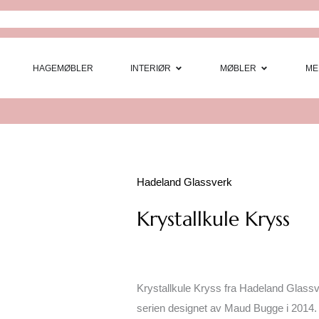
Open Interi
Open
HAGEMØBLER
INTERIØR
MØBLER
ME
Hadeland Glassverk
Krystallkule Kryss
Krystallkule Kryss fra Hadeland Glassve
serien designet av Maud Bugge i 2014.