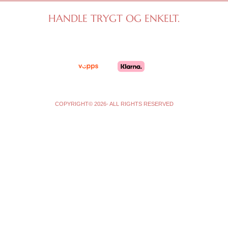
a
b
g
o
HANDLE TRYGT OG ENKELT.
r
o
a
k
m
-
f
COPYRIGHT© 2026- ALL RIGHTS RESERVED