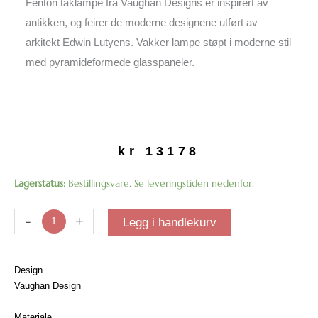
Fenton taklampe fra Vaughan Designs er inspirert av
antikken, og feirer de moderne designene utført av
arkitekt Edwin Lutyens. Vakker lampe støpt i moderne stil
med pyramideformede glasspaneler.
kr
13178
Fenton
Lagerstatus:
Bestillingsvare. Se leveringstiden nedenfor.
taklampe
antall
-
+
Legg i handlekurv
Design
Vaughan Design
Materiale