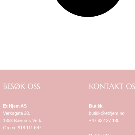
BESØK OSS
KONTAKT OS
Et Hjem AS
Butikk
Verksgata 20,
butikk@ethjem.no
1353 Bærums Verk
+47 932 37 130
Org.nr. 918 111 697