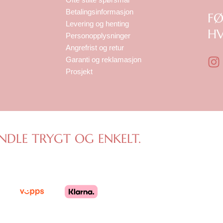
Betalingsinformasjon
F
Levering og henting
HV
Personopplysninger
Angrefrist og retur
I
Garanti og reklamasjon
n
Prosjekt
s
t
a
g
r
NDLE TRYGT OG ENKELT.
a