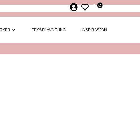
0
ør
 Møbler
Open Merker
RKER
TEKSTILAVDELING
INSPIRASJON