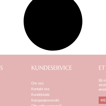
S
KUNDESERVICE
ET
Bli 
Om oss
eksk
Kontakt oss
ønsk
Kundeklubb
ME
Kampanjeoversikt
Ofte stilte spørsmål