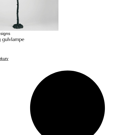
signs
g gulvlampe
ekurv