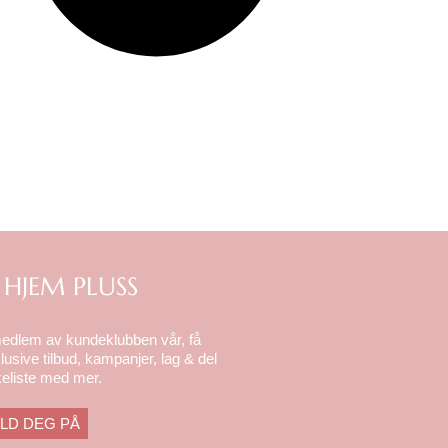
 HJEM PLUSS
medlem av kundeklubben vår, få
lusive tilbud, kampanjer, lag & del
eliste med mer.
LD DEG PÅ