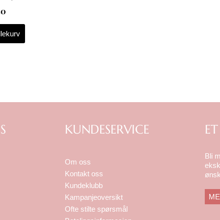
50
dlekurv
S
KUNDESERVICE
ET
Bli 
Om oss
eksk
Kontakt oss
ønsk
Kundeklubb
ME
Kampanjeoversikt
Ofte stilte spørsmål