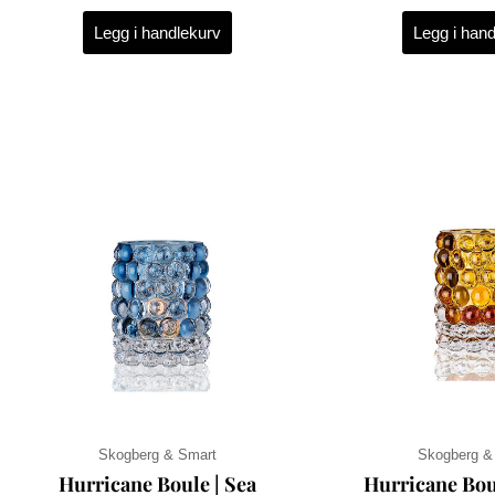
Legg i handlekurv
Legg i han
Skogberg & Smart
Skogberg &
Hurricane Boule | Sea
Hurricane Bou