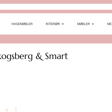
Open Interi
Open
HAGEMØBLER
INTERIØR
MØBLER
ME
kogsberg & Smart