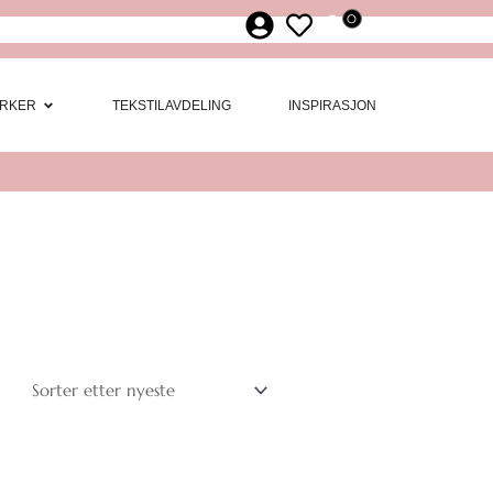
0
ør
 Møbler
Open Merker
RKER
TEKSTILAVDELING
INSPIRASJON