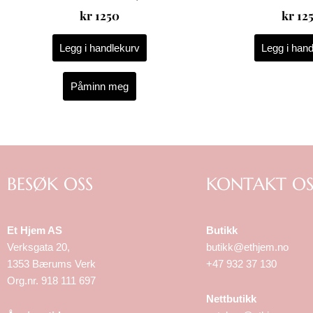
kr
1250
kr
12
Legg i handlekurv
Legg i han
Påminn meg
BESØK OSS
KONTAKT OS
Et Hjem AS
Butikk
Verksgata 20,
butikk@ethjem.no
1353 Bærums Verk
+47 932 37 130
Org.nr. 918 111 697
Nettbutikk