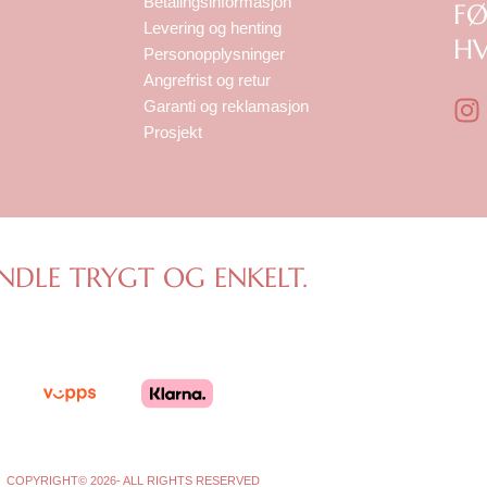
Betalingsinformasjon
F
Levering og henting
HV
Personopplysninger
Angrefrist og retur
I
Garanti og reklamasjon
n
Prosjekt
s
t
a
g
r
NDLE TRYGT OG ENKELT.
a
COPYRIGHT© 2026- ALL RIGHTS RESERVED