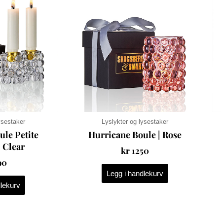
ysestaker
Lyslykter og lysestaker
ule Petite
Hurricane Boule | Rose
| Clear
kr
1250
90
Legg i handlekurv
dlekurv