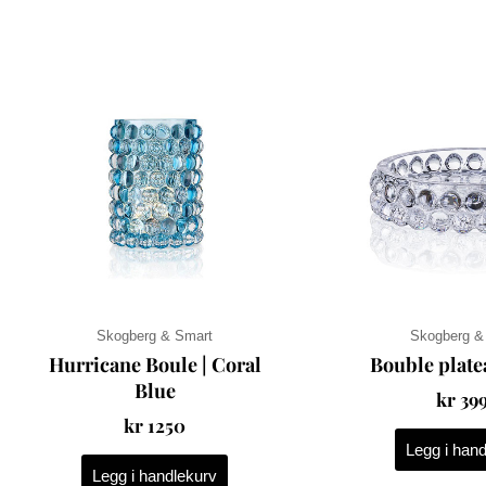
Skogberg & Smart
Skogberg &
Hurricane Boule | Coral
Bouble plate
Blue
kr
39
kr
1250
Legg i han
Legg i handlekurv