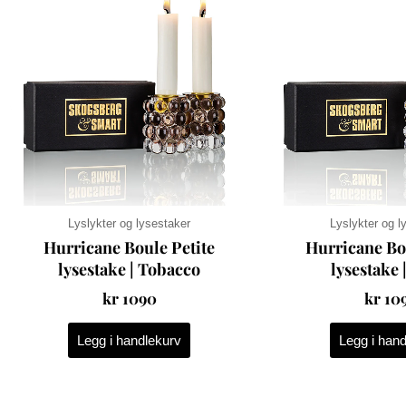
Lyslykter og lysestaker
Lyslykter og l
Hurricane Boule Petite
Hurricane Bo
lysestake | Tobacco
lysestake 
kr
1090
kr
10
Legg i handlekurv
Legg i han