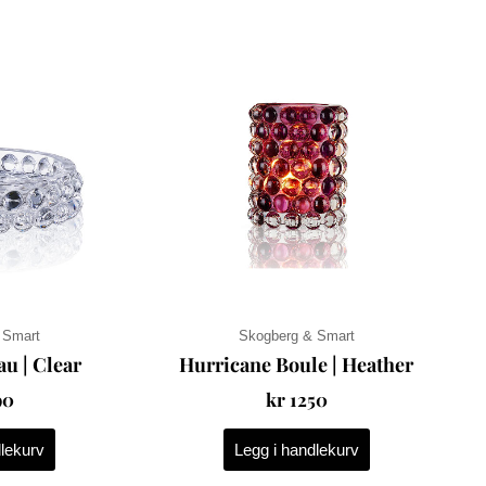
 Smart
Skogberg & Smart
au | Clear
Hurricane Boule | Heather
90
kr
1250
dlekurv
Legg i handlekurv