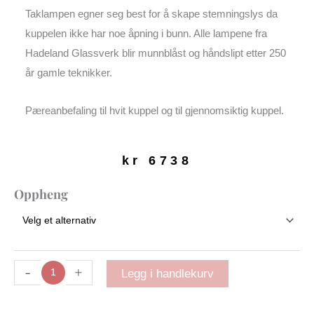
Taklampen egner seg best for å skape stemningslys da
kuppelen ikke har noe åpning i bunn. Alle lampene fra
Hadeland Glassverk blir munnblåst og håndslipt etter 250
år gamle teknikker.
Pæreanbefaling til hvit kuppel og til gjennomsiktig kuppel.
kr
6738
Arkivlampe
Oppheng
4014
|
400
mm
Røkgrå
-
+
Legg i handlekurv
antall