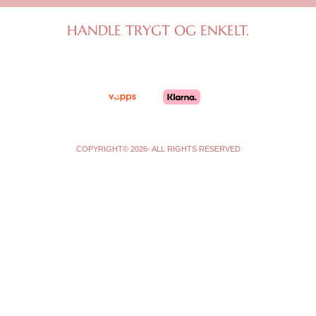
a
b
g
o
HANDLE TRYGT OG ENKELT.
r
o
a
k
m
-
f
COPYRIGHT© 2026- ALL RIGHTS RESERVED