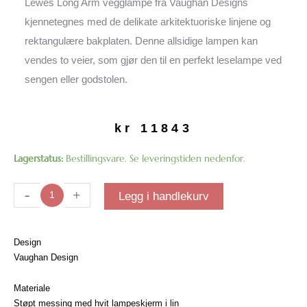
Lewes Long Arm vegglampe fra Vaughan Designs
kjennetegnes med de delikate arkitektuoriske linjene og
rektangulære bakplaten. Denne allsidige lampen kan
vendes to veier, som gjør den til en perfekt leselampe ved
sengen eller godstolen.
kr
11843
Lewes
Lagerstatus:
Bestillingsvare. Se leveringstiden nedenfor.
Long
Arm
-
+
Legg i handlekurv
vegglampe
|
Messing
Design
antall
Vaughan Design
Materiale
Støpt messing med hvit lampeskjerm i lin