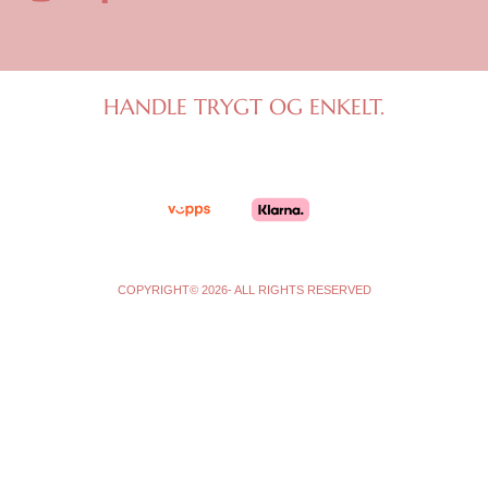
n
a
s
c
t
e
a
b
g
o
HANDLE TRYGT OG ENKELT.
r
o
a
k
m
-
f
COPYRIGHT© 2026- ALL RIGHTS RESERVED