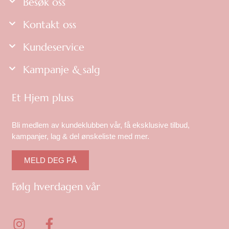
Besøk oss
Kontakt oss
Kundeservice
Kampanje & salg
Et Hjem pluss
Bli medlem av kundeklubben vår, få eksklusive tilbud,
kampanjer, lag & del ønskeliste med mer.
MELD DEG PÅ
Følg hverdagen vår
I
F