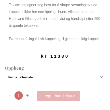
Taklampen egner seg best for å skape stemningslys da
kuppelen ikke har noe åpning i bunn. Alle lampene fra
Hadeland Glassverk blir munnblåst og håndslipt etter 250
år gamle teknikker.
Pæreanbefaling til hvit kuppel og til gjennomsiktig kuppel.
kr
11380
Arkivlampe
Oppheng
4014
|
500
mm
Røkgrå
-
+
Legg i handlekurv
antall