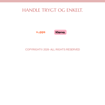
a
b
g
o
HANDLE TRYGT OG ENKELT.
r
o
a
k
m
-
f
COPYRIGHT© 2026- ALL RIGHTS RESERVED