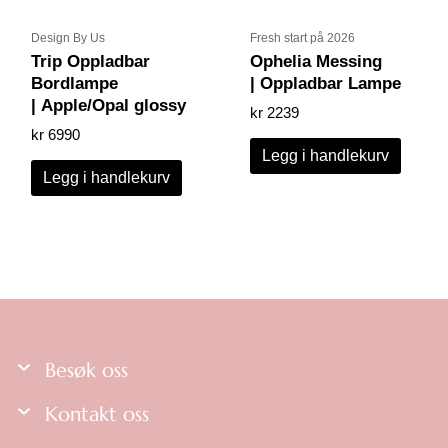
Design By Us
Fresh start på 2026
Trip Oppladbar
Ophelia Messing
Bordlampe
| Oppladbar Lampe
| Apple/Opal glossy
kr
2239
kr
6990
Legg i handlekurv
Legg i handlekurv
Besøk oss
Kontakt oss