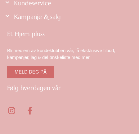
Kundeservice
Kampanje & salg
Et Hjem pluss
Bli medlem av kundeklubben vår, få eksklusive tilbud,
kampanjer, lag & del ønskeliste med mer.
MELD DEG PÅ
Følg hverdagen vår
I
F
n
a
s
c
t
e
a
b