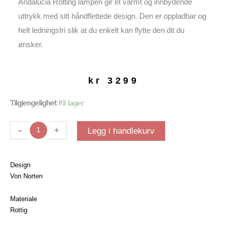
Andalucia Rotting lampen gir et varmt og innbydende
uttrykk med sitt håndflettede design. Den er oppladbar og
helt ledningsfri slik at du enkelt kan flytte den dit du
ønsker.
kr
3299
Andalucia
Tilgjengelighet
På lager
Rotting
| Oppladbar
-
+
Legg i handlekurv
Lampe
antall
Design
Von Norten
Materiale
Rottig