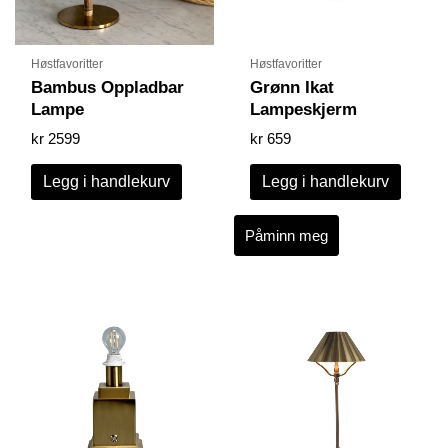
Høstfavoritter
Høstfavoritter
Bambus Oppladbar
Grønn Ikat
Lampe
Lampeskjerm
kr
2599
kr
659
Legg i handlekurv
Legg i handlekurv
Påminn meg