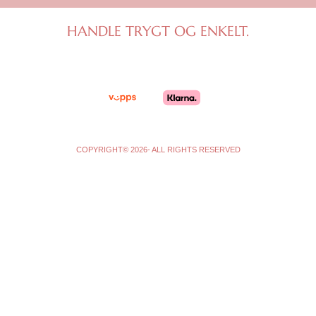
a
b
g
o
HANDLE TRYGT OG ENKELT.
r
o
a
k
m
-
f
COPYRIGHT© 2026- ALL RIGHTS RESERVED