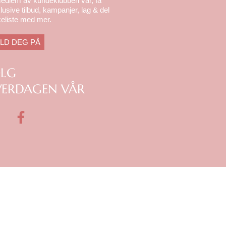
medlem av kundeklubben vår, få
lusive tilbud, kampanjer, lag & del
eliste med mer.
LD DEG PÅ
ØLG
ERDAGEN VÅR
F
a
c
e
b
o
o
k
m
-