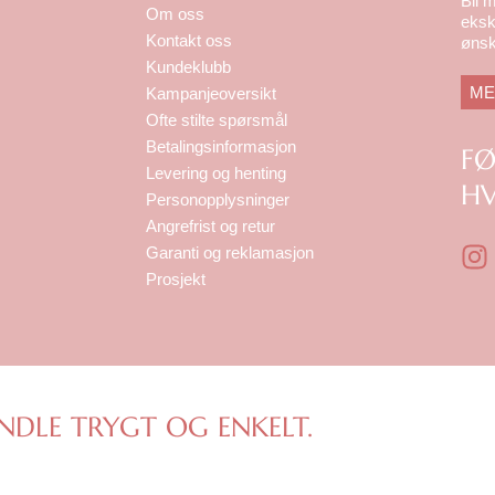
Bli 
Om oss
eksk
Kontakt oss
ønsk
Kundeklubb
ME
Kampanjeoversikt
Ofte stilte spørsmål
Betalingsinformasjon
F
Levering og henting
HV
Personopplysninger
Angrefrist og retur
I
Garanti og reklamasjon
n
Prosjekt
s
t
a
g
r
NDLE TRYGT OG ENKELT.
a