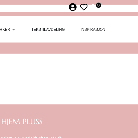
0
ør
 Møbler
Open Merker
RKER
TEKSTILAVDELING
INSPIRASJON
 HJEM PLUSS