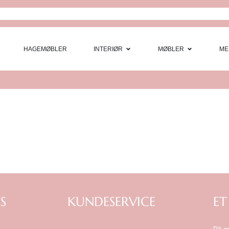
Open Interi
Open
HAGEMØBLER
INTERIØR
MØBLER
ME
S
KUNDESERVICE
ET