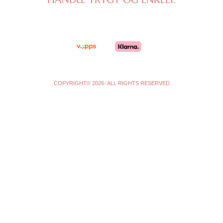
g
o
r
o
a
k
m
-
f
COPYRIGHT© 2026- ALL RIGHTS RESERVED