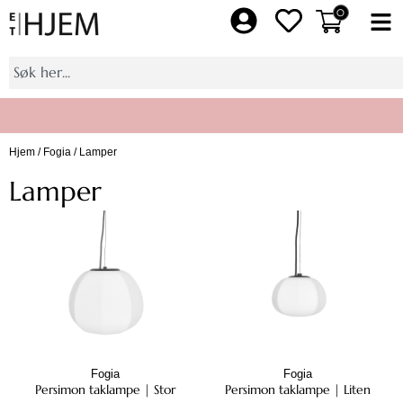
Hopp
0
Fl
rett
M
til
Søk
innholdet
Hjem
/
Fogia
/ Lamper
Bli medlem av Et Hjem pluss, få eksklusive tilbud
Lamper
Fogia
Fogia
Persimon taklampe | Stor
Persimon taklampe | Liten