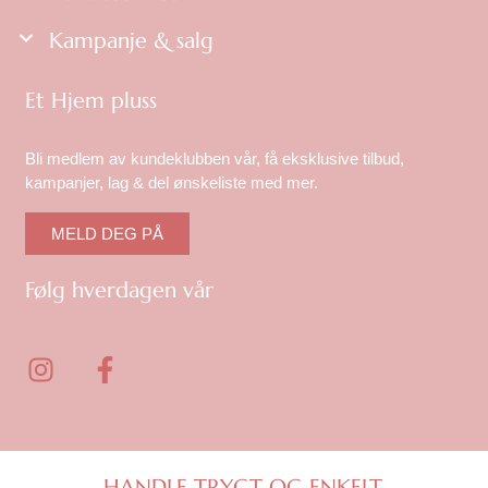
Kampanje & salg
Et Hjem pluss
Bli medlem av kundeklubben vår, få eksklusive tilbud,
kampanjer, lag & del ønskeliste med mer.
MELD DEG PÅ
Følg hverdagen vår
I
F
n
a
s
c
t
e
a
b
HANDLE TRYGT OG ENKELT.