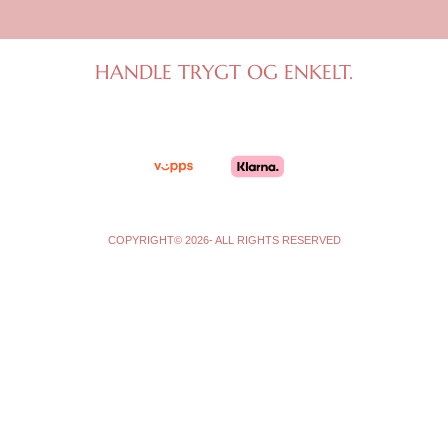
s
c
t
e
a
b
g
o
HANDLE TRYGT OG ENKELT.
r
o
a
k
m
-
f
COPYRIGHT© 2026- ALL RIGHTS RESERVED