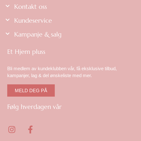
Kontakt oss
Kundeservice
Kampanje & salg
Et Hjem pluss
Bli medlem av kundeklubben vår, få eksklusive tilbud,
kampanjer, lag & del ønskeliste med mer.
MELD DEG PÅ
Følg hverdagen vår
I
F
n
a