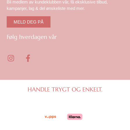
Bli medlem av kundeklubben vår, få eksklusive tilbud,
kampanjer, lag & del ønskeliste med mer.
MELD DEG PÅ
Følg hverdagen vår
I
F
n
a
s
c
t
e
a
b
g
o
HANDLE TRYGT OG ENKELT.
r
o
a
k
m
-
f