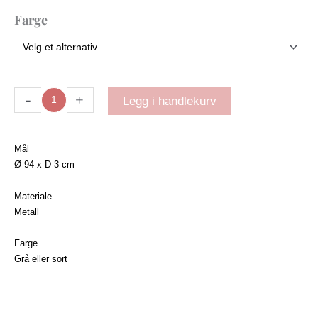
2000
Farge
Rundt
speil
Ø94
antall
-
+
Legg i handlekurv
Mål
Ø 94 x D 3 cm
Materiale
Metall
Farge
Grå eller sort