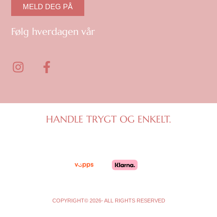
MELD DEG PÅ
Følg hverdagen vår
I
F
n
a
s
c
t
e
a
b
g
o
HANDLE TRYGT OG ENKELT.
r
o
a
k
m
-
f
COPYRIGHT© 2026- ALL RIGHTS RESERVED