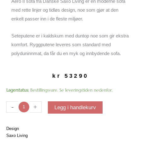
Aero II sofa fra Danske Saxo Living er en moderne sofa
med rette linjer og tidløs design, noe som gjør at den
enkelt passer inn i de fleste miljøer.
Seteputene er i kaldskum med duntop noe som gir ekstra
komfort. Ryggputene leveres som standard med
polyduninnmat, da får du en myk og innbydende sofa.
kr
53290
Aero
Lagerstatus:
Bestillingsvare. Se leveringstiden nedenfor.
II
sofa
-
+
Legg i handlekurv
| Kalutara
col.
26
Design
Dove
Saxo Living
antall