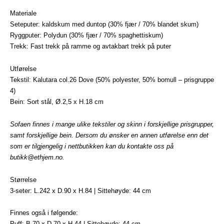
Materiale
Seteputer: kaldskum med duntop (30% fjær / 70% blandet skum)
Ryggputer: Polydun (30% fjær / 70% spaghettiskum)
Trekk: Fast trekk på ramme og avtakbart trekk på puter
Utførelse
Tekstil: Kalutara col.26 Dove (50% polyester, 50% bomull – prisgruppe
4)
Bein: Sort stål, Ø.2,5 x H.18 cm
Sofaen finnes i mange ulike tekstiler og skinn i forskjellige prisgrupper,
samt forskjellige bein. Dersom du ønsker en annen utførelse enn det
som er tilgjengelig i nettbutikken kan du kontakte oss på
butikk@ethjem.no
.
Størrelse
3-seter: L.242 x D.90 x H.84 | Sittehøyde: 44 cm
Finnes også i følgende:
Puff: B.70 x D.70 x H.44 | Sittehøyde: 44 cm