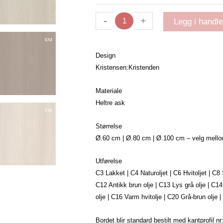
-
+
Legg i handl
Design
Kristensen:Kristenden
Materiale
Heltre ask
Størrelse
Ø.60 cm | Ø.80 cm | Ø.100 cm – velg mello
Utførelse
C3 Lakket | C4 Naturoljet | C6 Hvitoljet | C8
C12 Antikk brun olje | C13 Lys grå olje | C1
olje | C16 Varm hvitolje | C20 Grå-brun olje |
Bordet blir standard bestilt med kantprofil n