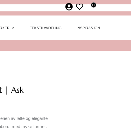
0
ør
 Møbler
Open Merker
RKER
TEKSTILAVDELING
INSPIRASJON
 | Ask
rien av lette og elegante
åbord, med myke former.