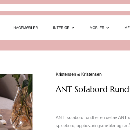
Open Interi
Open
HAGEMØBLER
INTERIØR
MØBLER
ME
Kristensen & Kristensen
ANT Sofabord Rundt
ANT sofabord rundt er en del av ANT se
spisebord, oppbevaringsmøbler og sm