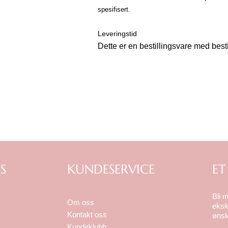
spesifisert.
L
everingstid
Dette er en bestillingsvare med besti
S
KUNDESERVICE
ET
Bli 
Om oss
eksk
Kontakt oss
ønsk
Kundeklubb