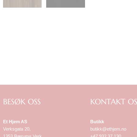
BESØK OSS
KONTAKT OS
Et Hjem AS
Butikk
Verksgata 20,
butikk@ethjem.no
1353 Bærums Verk
+47 932 37 130