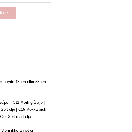
ekurv
m høyde 43 cm eller 53 cm
 Såpet | C11 Mørk grå olje |
4 Sort olje | C15 Mokka bruk
 C44 Sort matt olje
r: 3 om ikke annet er