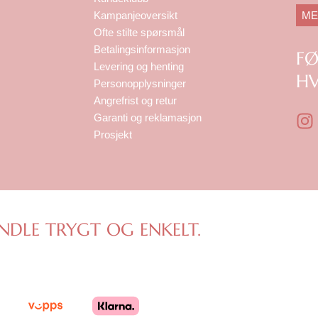
ME
Kampanjeoversikt
Ofte stilte spørsmål
Betalingsinformasjon
F
Levering og henting
HV
Personopplysninger
Angrefrist og retur
I
Garanti og reklamasjon
n
Prosjekt
s
t
a
g
r
NDLE TRYGT OG ENKELT.
a