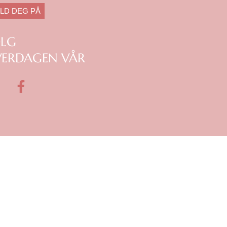
LD DEG PÅ
ØLG
ERDAGEN VÅR
F
a
c
e
b
o
o
k
m
-
f