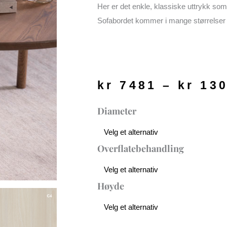
Her er det enkle, klassiske uttrykk som d
Sofabordet kommer i mange størrelser 
kr
7481
–
kr
130
ANT
Diameter
Sofabord
Rundt
|
Overflatebehandling
Ask
antall
Høyde