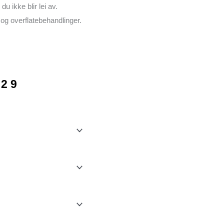
u ikke blir lei av.
og overflatebehandlinger.
Prisområde:
29
kr 7481
til
kr 13029