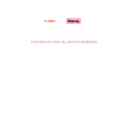
r
o
a
k
m
-
f
COPYRIGHT© 2026- ALL RIGHTS RESERVED