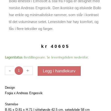
Bollo lenestol i Elmosoft & stål fra Fogia er designet med
norske Andreas Engesvik. Den ikoniske og elskede Bollo
har enkle og minimalistiske rammer, som står i kontrast
til det voluminøse setet. Lenestolen har høy komfort, og
fås i flere tekstiler og farger.
kr
40605
Bollo
Lagerstatus:
Bestillingsvare. Se leveringstiden nedenfor.
lenestol
|
-
+
Legg i handlekurv
Elmosoft
&
stål
Design
antall
Fogia x Andreas Engesvik
Størrelse
B.81 x D.81 x H.71 | sittehøyde 42.5 cm, setedybde 58 cm