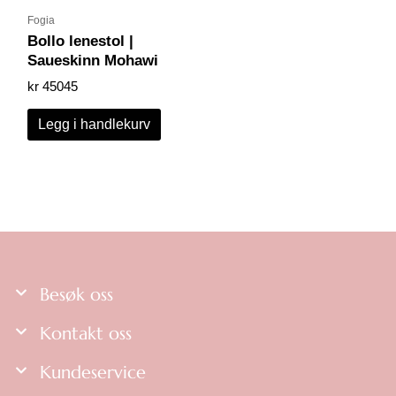
Fogia
Bollo lenestol |
Saueskinn Mohawi
kr
45045
Legg i handlekurv
Besøk oss
Kontakt oss
Kundeservice