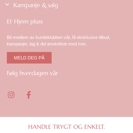
Kampanje & salg
Et Hjem pluss
Bli medlem av kundeklubben vår, få eksklusive tilbud,
kampanjer, lag & del ønskeliste med mer.
MELD DEG PÅ
Følg hverdagen vår
I
F
n
a
s
c
t
e
a
b
g
o
HANDLE TRYGT OG ENKELT.