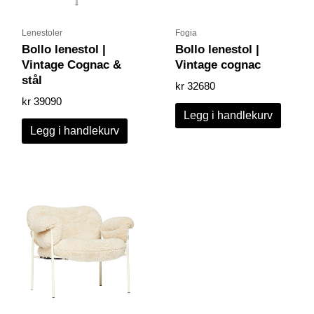
Lenestoler
Fogia
Bollo lenestol |
Bollo lenestol |
Vintage Cognac &
Vintage cognac
stål
kr
32680
kr
39090
Legg i handlekurv
Legg i handlekurv