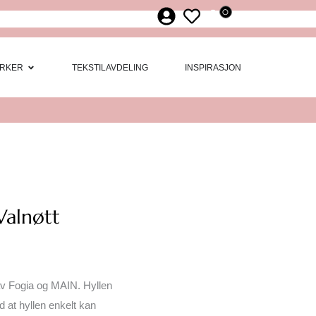
0
ør
 Møbler
Open Merker
RKER
TEKSTILAVDELING
INSPIRASJON
Valnøtt
av Fogia og MAIN. Hyllen
ved at hyllen enkelt kan