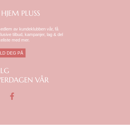
 HJEM PLUSS
medlem av kundeklubben vår, få
lusive tilbud, kampanjer, lag & del
eliste med mer.
LD DEG PÅ
ØLG
ERDAGEN VÅR
F
a
c
e
b