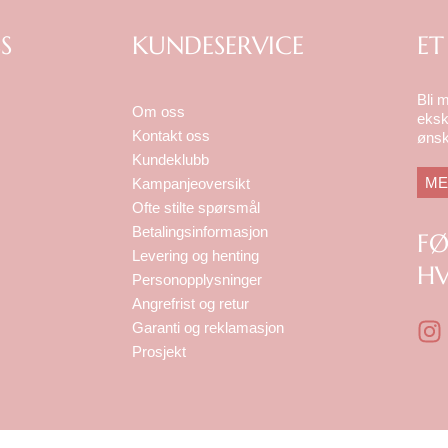
S
KUNDESERVICE
ET
Bli 
Om oss
eksk
Kontakt oss
ønsk
Kundeklubb
ME
Kampanjeoversikt
Ofte stilte spørsmål
Betalingsinformasjon
F
Levering og henting
HV
Personopplysninger
Angrefrist og retur
I
Garanti og reklamasjon
n
Prosjekt
s
t
a