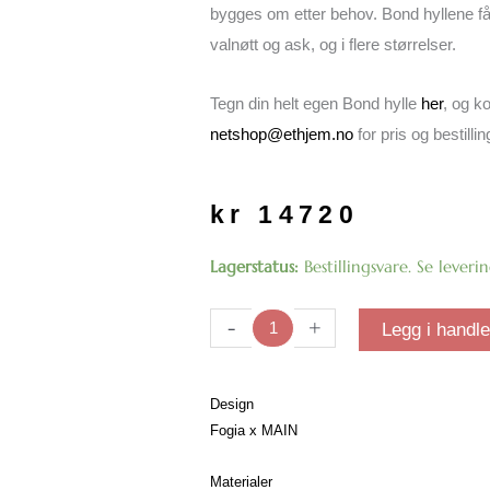
bygges om etter behov. Bond hyllene fås 
valnøtt og ask, og i flere størrelser.
Tegn din helt egen Bond hylle
her
, og k
netshop@ethjem.no
for pris og bestillin
kr
14720
Bond
Lagerstatus:
Bestillingsvare. Se leveri
W103
Hylle
-
+
Legg i handl
|
Valnøtt
antall
Design
Fogia x MAIN
Materialer