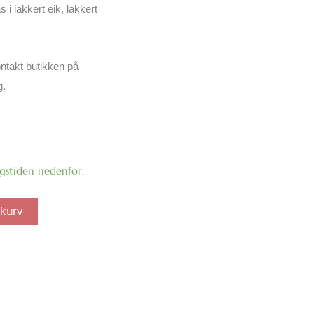
i lakkert eik, lakkert
ontakt butikken på
g.
ngstiden nedenfor.
ekurv