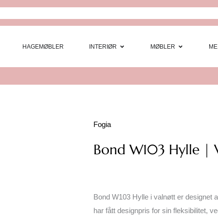
Open Interi
Open
HAGEMØBLER
INTERIØR
MØBLER
ME
Fogia
Bond W103 Hylle | 
Bond W103 Hylle i valnøtt er designet 
har fått designpris for sin fleksibilitet, 