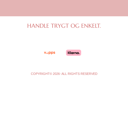
s
c
t
e
a
b
g
o
HANDLE TRYGT OG ENKELT.
r
o
a
k
m
-
f
COPYRIGHT© 2026- ALL RIGHTS RESERVED