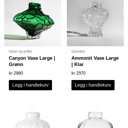
Vaser og potter
Gavetips
Canyon Vase Large |
Ammonit Vase Large
Grønn
| Klar
kr
2880
kr
2970
Legg i handlekurv
Legg i handlekurv