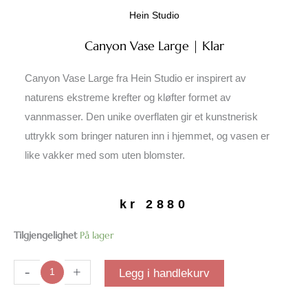
Hein Studio
Canyon Vase Large | Klar
Canyon Vase Large fra Hein Studio er inspirert av
naturens ekstreme krefter og kløfter formet av
vannmasser. Den unike overflaten gir et kunstnerisk
uttrykk som bringer naturen inn i hjemmet, og vasen er
like vakker med som uten blomster.
kr
2880
Canyon
Tilgjengelighet
På lager
Vase
Large
-
+
Legg i handlekurv
|
Klar