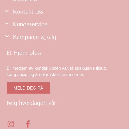
Kontakt oss
Kundeservice
Kampanje & salg
Et Hjem pluss
Bli medlem av kundeklubben vår, få eksklusive tilbud,
kampanjer, lag & del ønskeliste med mer.
MELD DEG PÅ
Følg hverdagen vår
I
F
n
a