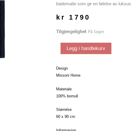
badematte som gir en følelse av luksus t
kr
1790
Chalk
Tilgjengelighet
På lager
badematte
| farge
Legg i handlekurv
50
antall
Design
Missoni Home
Materiale
100% bomull
Størrelse
60 x 90 cm
Informasjon