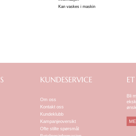
Kan vaskes i maskin
S
KUNDESERVICE
ET
Bli 
Om oss
eksk
Kontakt oss
ønsk
Kundeklubb
ME
Kampanjeoversikt
Ofte stilte spørsmål
Betalingsinformasjon