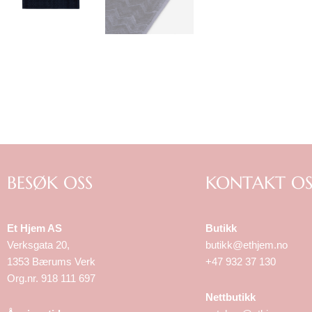
BESØK OSS
KONTAKT OS
Et Hjem AS
Butikk
Verksgata 20,
butikk@ethjem.no
1353 Bærums Verk
+47 932 37 130
Org.nr. 918 111 697
Nettbutikk