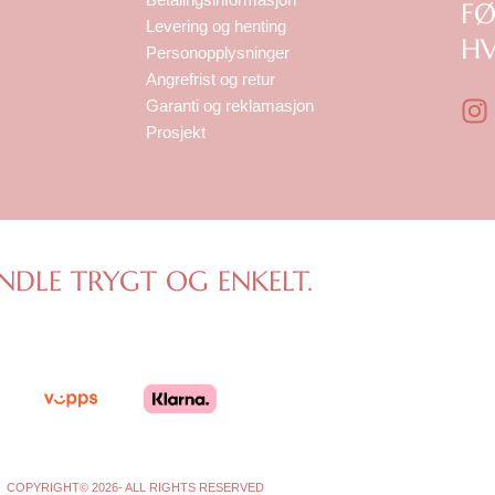
F
Levering og henting
HV
Personopplysninger
Angrefrist og retur
I
Garanti og reklamasjon
n
Prosjekt
s
t
a
g
r
NDLE TRYGT OG ENKELT.
a
COPYRIGHT© 2026- ALL RIGHTS RESERVED