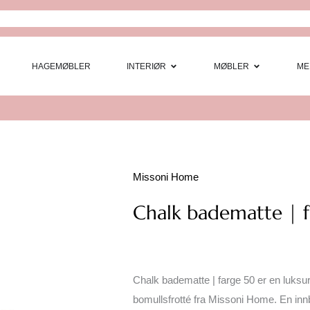
Open Interi
Open
HAGEMØBLER
INTERIØR
MØBLER
ME
Missoni Home
Chalk badematte | 
Chalk badematte | farge 50 er en luksu
bomullsfrotté fra Missoni Home. En inn