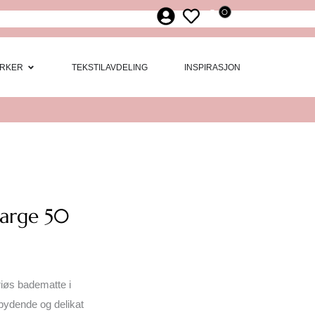
0
ør
 Møbler
Open Merker
RKER
TEKSTILAVDELING
INSPIRASJON
farge 50
riøs badematte i
bydende og delikat