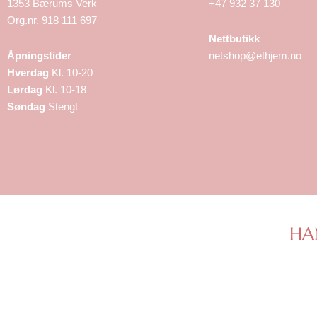
1353 Bærums Verk
+47 932 37 130
Org.nr. 918 111 697
Nettbutikk
Åpningstider
netshop@ethjem.no
Hverdag
Kl. 10-20
Lørdag
Kl. 10-18
Søndag
Stengt
HA