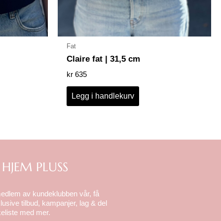
Fat
Claire fat | 31,5 cm
kr
635
Legg i handlekurv
 HJEM PLUSS
medlem av kundeklubben vår, få
lusive tilbud, kampanjer, lag & del
eliste med mer.