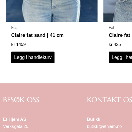
Fat
Fat
Claire fat sand | 41 cm
Claire fat
kr
1499
kr
435
Legg i handlekurv
Legg i ha
BESØK OSS
KONTAKT OS
Et Hjem AS
Butikk
Verksgata 20,
butikk@ethjem.no