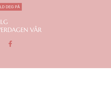
LD DEG PÅ
ØLG
ERDAGEN VÅR
F
a
c
e
b
o
o
k
m
-
f