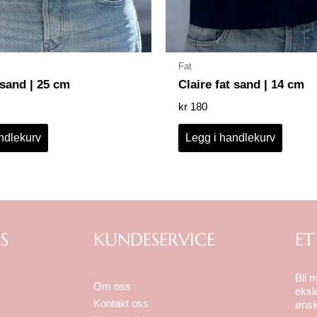
Fat
 sand | 25 cm
Claire fat sand | 14 cm
kr
180
ndlekurv
Legg i handlekurv
S
KUNDESERVICE
ET
Bli 
Om oss
eksk
Kontakt oss
ønsk