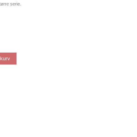
tørre serie.
ekurv