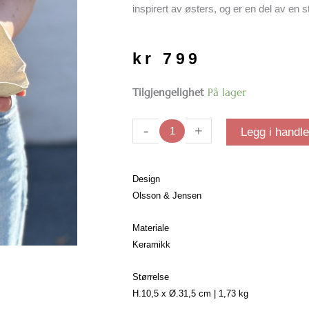
inspirert av østers, og er en del av en s
kr
799
Claire
Tilgjengelighet
På lager
fat
sand
-
+
Legg i handl
|
31,5
cm
Design
antall
Olsson & Jensen
Materiale
Keramikk
Størrelse
H.10,5 x Ø.31,5 cm | 1,73 kg