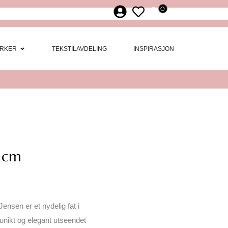
0
ør
 Møbler
Open Merker
RKER
TEKSTILAVDELING
INSPIRASJON
5 cm
ensen er et nydelig fat i
 unikt og elegant utseendet