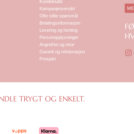
Kundeklubb
ME
Kampanjeoversikt
Ofte stilte spørsmål
Betalingsinformasjon
F
Levering og henting
HV
Personopplysninger
Angrefrist og retur
I
Garanti og reklamasjon
n
Prosjekt
s
t
a
g
r
NDLE TRYGT OG ENKELT.
a