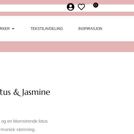
0
ør
 Møbler
Open Merker
RKER
TEKSTILAVDELING
INSPIRASJON
otus & Jasmine
ge og en blomstrende lotus
armonisk stemning.