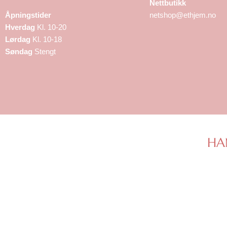
Nettbutikk
Åpningstider
netshop@ethjem.no
Hverdag
Kl. 10-20
Lørdag
Kl. 10-18
Søndag
Stengt
HA