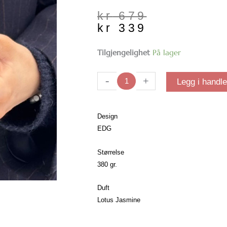
Opprinnelig
Nåværende
kr
679
pris
pris
kr
339
var:
er:
kr 679.
kr 339.
Duftlys
Tilgjengelighet
På lager
Florette
|
-
+
Legg i handl
Lotus
&
Jasmine
Design
antall
EDG
Størrelse
380 gr.
Duft
Lotus Jasmine