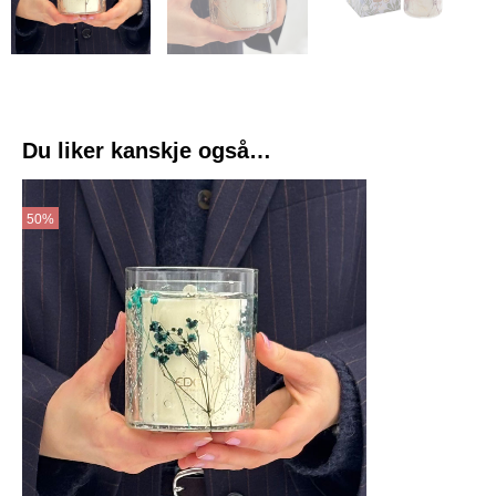
Du liker kanskje også…
Opprinnelig
Nåværende
pris
pris
50%
var:
er:
kr 679.
kr 339.