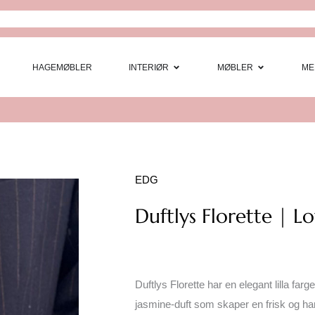
Open Interi
Open
HAGEMØBLER
INTERIØR
MØBLER
ME
EDG
Duftlys Florette | L
Duftlys Florette har en elegant lilla far
jasmine-duft som skaper en frisk og h