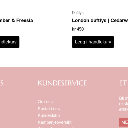
Duftlys
mber & Freesia
London duftlys | Cedar
kr
450
ndlekurv
Legg i handlekurv
S
KUNDESERVICE
ET
Bli 
Om oss
eksk
Kontakt oss
ønsk
Kundeklubb
ME
Kampanjeoversikt