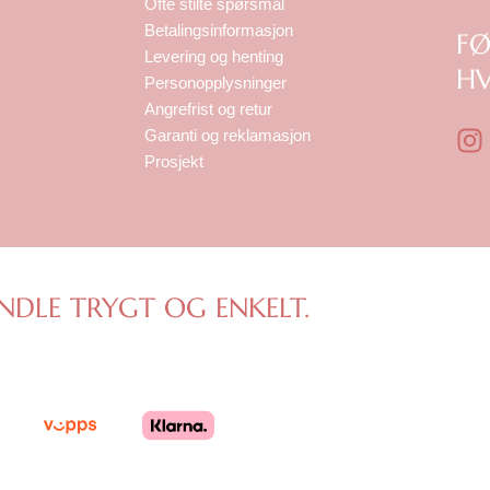
Ofte stilte spørsmål
Betalingsinformasjon
F
Levering og henting
HV
Personopplysninger
Angrefrist og retur
I
Garanti og reklamasjon
n
Prosjekt
s
t
a
g
r
NDLE TRYGT OG ENKELT.
a