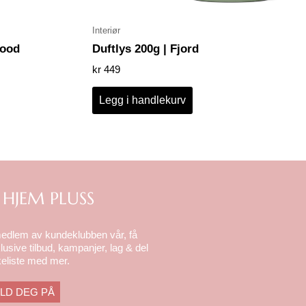
Interiør
wood
Duftlys 200g | Fjord
kr
449
Legg i handlekurv
 HJEM PLUSS
medlem av kundeklubben vår, få
lusive tilbud, kampanjer, lag & del
eliste med mer.
LD DEG PÅ