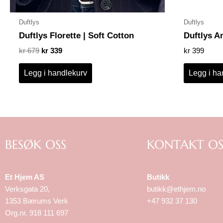
Duftlys
Duftlys
Duftlys Florette | Soft Cotton
Duftlys A
kr
679
kr
339
kr
399
Legg i handlekurv
Legg i ha
BESØK OSS
KONTAKT OS
Et Hjem AS
Butikk
Verksgata 20,
butikk@ethjem.no
1353 Bærums Verk
+47 932 37 130
Org.nr. 918 111 697