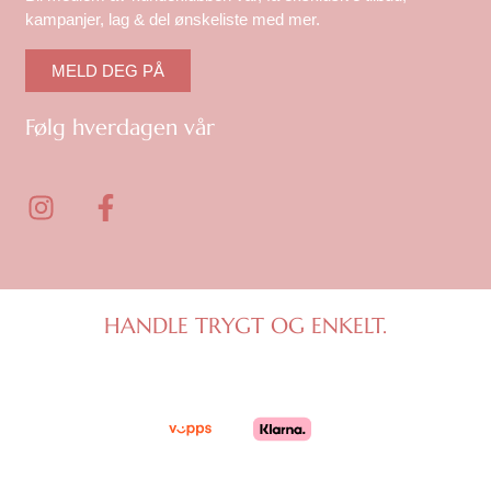
kampanjer, lag & del ønskeliste med mer.
MELD DEG PÅ
Følg hverdagen vår
I
F
n
a
s
c
t
e
a
b
g
o
HANDLE TRYGT OG ENKELT.
r
o
a
k
m
-
f