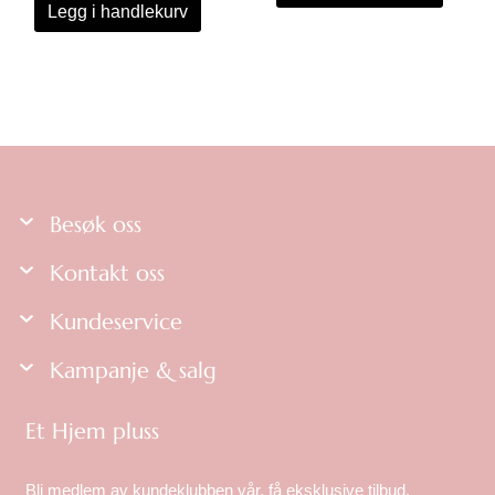
Legg i handlekurv
Besøk oss
Kontakt oss
Kundeservice
Kampanje & salg
Et Hjem pluss
Bli medlem av kundeklubben vår, få eksklusive tilbud,