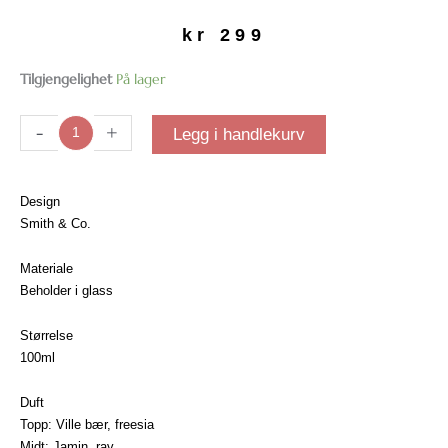
kr
299
Duftpinner
Tilgjengelighet
På lager
Amber
&
-
+
Legg i handlekurv
Freesia
antall
Design
Smith & Co.
Materiale
Beholder i glass
Størrelse
100ml
Duft
Topp: Ville bær, freesia
Midt: Jamin, rav