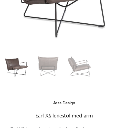
Jess Design
Earl XS lenestol med arm