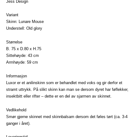
Jess Design
Variant
Skinn: Lunare Mouse
Understell: Old glory
Størrelse
B. 75 x D.80 x H.75
Sittehøyde: 43 cm
Armhøyde: 59 cm
Informasjon
Luxor er et anilinskinn som er behandlet med voks og gir derfor et
stramt uttrykk. På slikt skinn kan man se dersom dyret har føflekker,
insektbitt eller rifter – dette er en del av sjarmen av skinnet.
Vedlikehold
Smør gjerne skinnet med skinnbalsam dersom det føles tørt (ca. 3-4
ganger i året).
Leveringstid