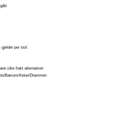
tgått
s gjelder per stol.
re våre frakt alternativer
. Oslo/Bærum/Asker/Drammen