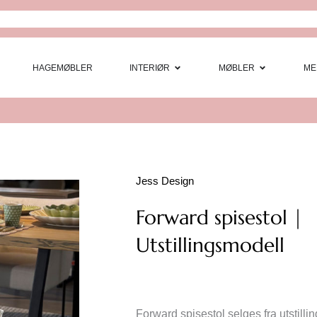
Open Interi
Open
HAGEMØBLER
INTERIØR
MØBLER
ME
Jess Design
Forward spisestol |
Utstillingsmodell
Forward spisestol selges fra utstill