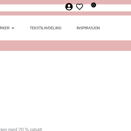
0
ør
 Møbler
Open Merker
RKER
TEKSTILAVDELING
INSPIRASJON
ingen med 20 % rabatt.