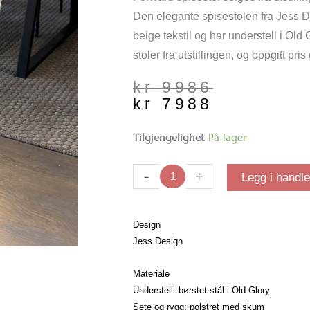
Den elegante spisestolen fra
Jess D
beige tekstil og har understell i Old G
stoler fra utstillingen, og oppgitt pris
Opprinnelig
Nåværende
kr
9986
pris
pris
kr
7988
var:
er:
kr 9986.
kr 7988.
Forward
Tilgjengelighet
På lager
spisestol
|
-
+
Legg i handl
Utstillingsmodell
antall
Design
Jess Design
Materiale
Understell: børstet stål i Old Glory
Sete og rygg: polstret med skum