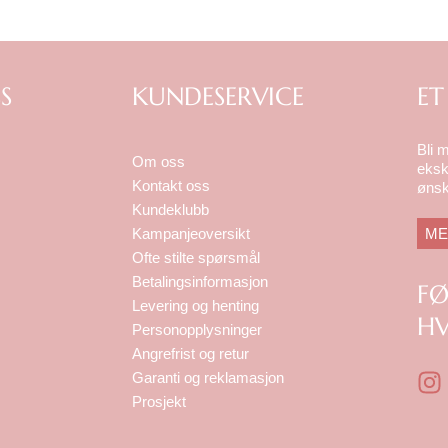
S
KUNDESERVICE
ET
Bli 
Om oss
eksk
Kontakt oss
ønsk
Kundeklubb
ME
Kampanjeoversikt
Ofte stilte spørsmål
Betalingsinformasjon
F
Levering og henting
HV
Personopplysninger
Angrefrist og retur
I
Garanti og reklamasjon
n
Prosjekt
s