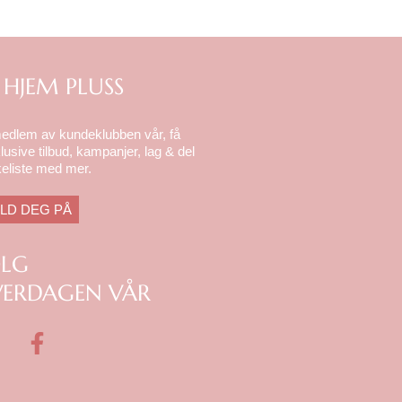
 HJEM PLUSS
medlem av kundeklubben vår, få
lusive tilbud, kampanjer, lag & del
eliste med mer.
LD DEG PÅ
ØLG
ERDAGEN VÅR
F
a
c