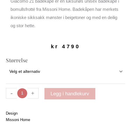
Giacomo 21 badekåpe er en luksuriøs unisex badekåpe i
bomullsfrotté fra Missoni Home. Badekåpen har merkets
ikoniske sikksakk mønster i beigetoner og med en deilig
og stor hette.
kr
4790
Giacomo
Størrelse
21
badekåpe
antall
-
+
Legg i handlekurv
Design
Missoni Home