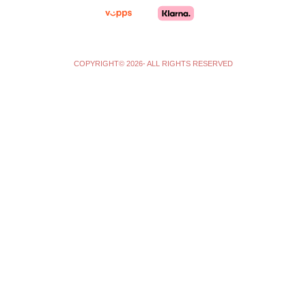
m
-
f
COPYRIGHT© 2026- ALL RIGHTS RESERVED