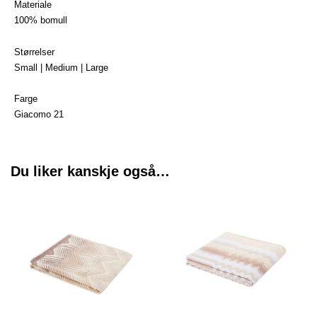
Materiale
100% bomull
Størrelser
Small | Medium | Large
Farge
Giacomo 21
Du liker kanskje også…
Prisområde:
Prisområde:
Dette
Dette
kr 450
kr 895
produktet
produktet
til
til
har
har
kr 1990
kr 1790
flere
flere
varianter.
varianter.
Alternativene
Alternative
kan
kan
velges
velges