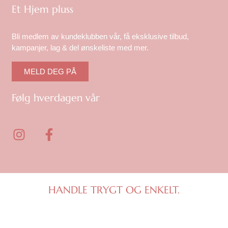
Et Hjem pluss
Bli medlem av kundeklubben vår, få eksklusive tilbud,
kampanjer, lag & del ønskeliste med mer.
MELD DEG PÅ
Følg hverdagen vår
I
F
n
a
s
c
t
e
a
b
g
o
HANDLE TRYGT OG ENKELT.
r
o
a
k