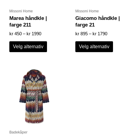
på
på
produktsiden
produktsid
Missoni Home
Missoni Home
Marea håndkle |
Giacomo håndkle |
farge 211
farge 21
kr
450
–
kr
1990
kr
895
–
kr
1790
Velg alternativ
Velg alternativ
Dette
produktet
har
flere
varianter.
Alternativene
kan
velges
på
produktsiden
Badekåper