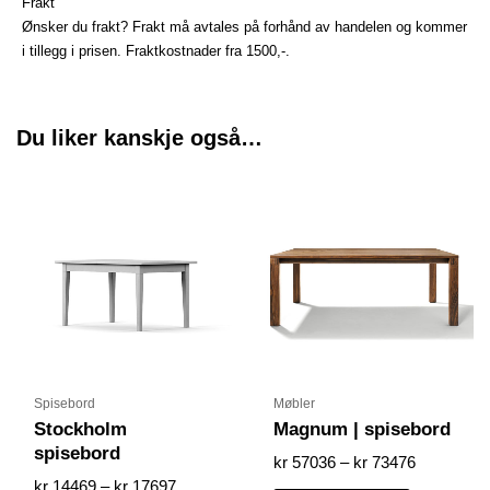
Frakt
Ønsker du frakt? Frakt må avtales på forhånd av handelen og kommer
i tillegg i prisen. Fraktkostnader fra 1500,-.
Du liker kanskje også…
Prisområde:
Prisområd
Dette
Dette
kr 14469
kr 57036
produktet
produktet
til
til
har
har
kr 17697
kr 73476
flere
flere
varianter.
varianter.
Alternativene
Alternative
kan
kan
velges
velges
på
på
produktsiden
produktsid
Spisebord
Møbler
Stockholm
Magnum | spisebord
spisebord
kr
57036
–
kr
73476
kr
14469
–
kr
17697