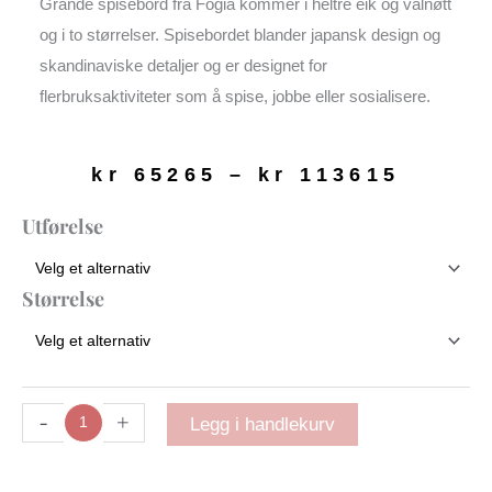
Grande spisebord fra Fogia kommer i heltre eik og valnøtt
og i to størrelser. Spisebordet blander japansk design og
skandinaviske detaljer og er designet for
flerbruksaktiviteter som å spise, jobbe eller sosialisere.
Priso
kr
65265
–
kr
113615
kr 65
til
Grande
Utførelse
kr 11
spisebord
antall
Størrelse
-
+
Legg i handlekurv