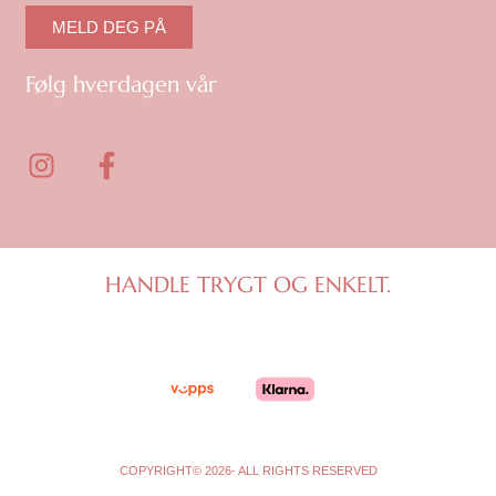
MELD DEG PÅ
Følg hverdagen vår
I
F
n
a
s
c
t
e
a
b
g
o
HANDLE TRYGT OG ENKELT.
r
o
a
k
m
-
f
COPYRIGHT© 2026- ALL RIGHTS RESERVED