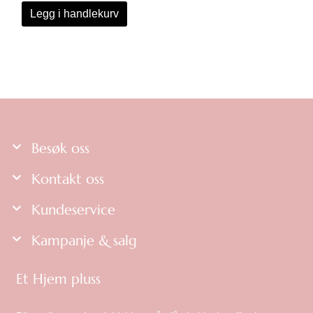
Legg i handlekurv
Besøk oss
Kontakt oss
Kundeservice
Kampanje & salg
Et Hjem pluss