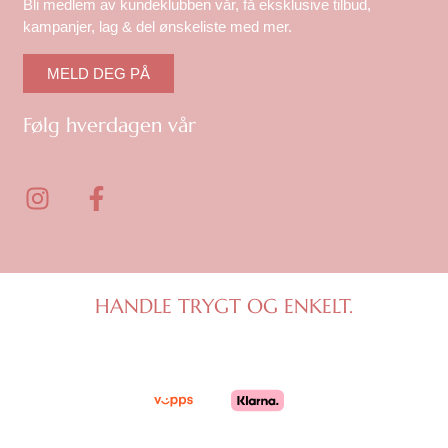
Bli medlem av kundeklubben vår, få eksklusive tilbud,
kampanjer, lag & del ønskeliste med mer.
MELD DEG PÅ
Følg hverdagen vår
I
F
n
a
s
c
t
e
a
b
g
o
HANDLE TRYGT OG ENKELT.
r
o
a
k
m
-
f