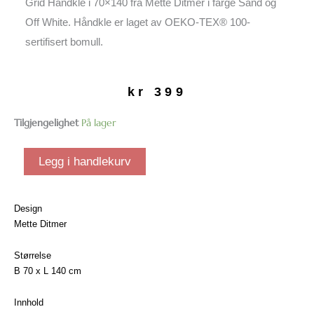
Grid Håndkle i 70×140 fra Mette Ditmer i farge Sand og
Off White. Håndkle er laget av OEKO-TEX® 100-
sertifisert bomull.
kr
399
Grid
Tilgjengelighet
På lager
Håndkle
|
Legg i handlekurv
70x140
antall
Design
Mette Ditmer
Størrelse
B 70 x L 140 cm
Innhold