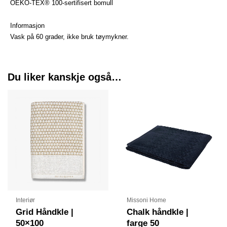
OEKO-TEX® 100-sertifisert bomull
Informasjon
Vask på 60 grader, ikke bruk tøymykner.
Du liker kanskje også…
Prisområde:
Dette
kr 340
produktet
til
har
kr 1690
flere
varianter.
Alternative
kan
velges
på
produktsid
Interiør
Missoni Home
Grid Håndkle |
Chalk håndkle |
50×100
farge 50