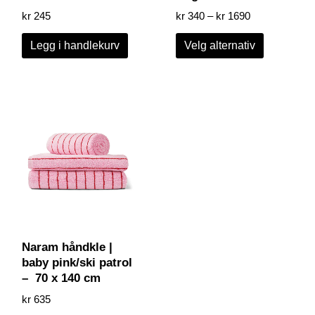
kr
245
kr
340
–
kr
1690
Legg i handlekurv
Velg alternativ
Naram håndkle |
baby pink/ski patrol
– 70 x 140 cm
kr
635