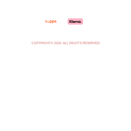
r
o
a
k
m
-
f
COPYRIGHT© 2026- ALL RIGHTS RESERVED