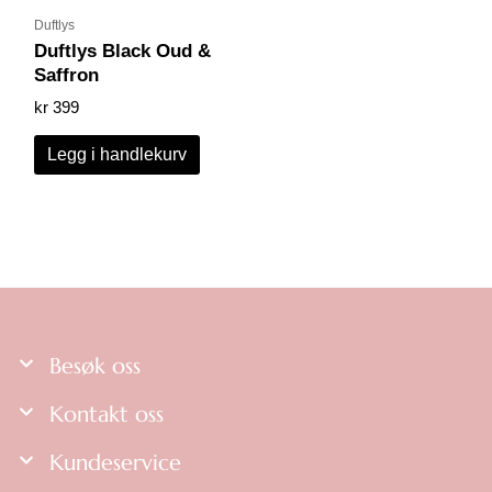
Duftlys
Duftlys Black Oud &
Saffron
kr
399
Legg i handlekurv
Besøk oss
Kontakt oss
Kundeservice