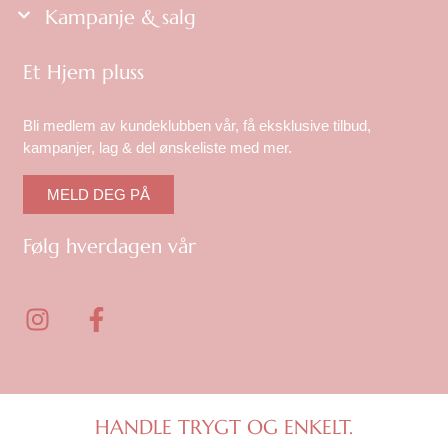
Kampanje & salg
Et Hjem pluss
Bli medlem av kundeklubben vår, få eksklusive tilbud,
kampanjer, lag & del ønskeliste med mer.
MELD DEG PÅ
Følg hverdagen vår
I
F
n
a
s
c
t
e
a
b
g
o
HANDLE TRYGT OG ENKELT.