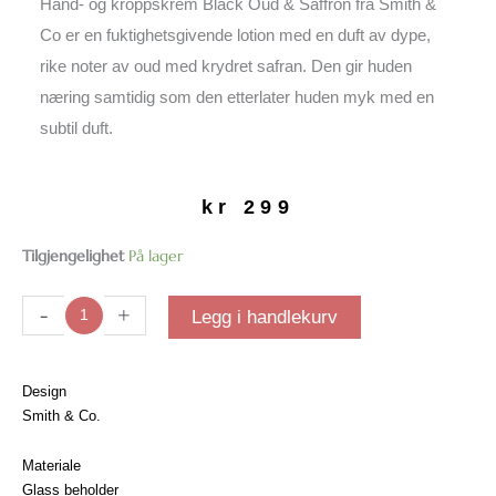
Hånd- og kroppskrem Black Oud & Saffron fra Smith &
Co er en fuktighetsgivende lotion med en duft av dype,
rike noter av oud med krydret safran. Den gir huden
næring samtidig som den etterlater huden myk med en
subtil duft.
kr
299
Hånd-
Tilgjengelighet
På lager
og
kroppskrem
-
+
Legg i handlekurv
Black
Oud
&
Design
Saffron
Smith & Co.
antall
Materiale
Glass beholder