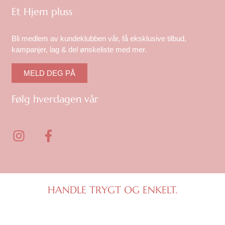
Et Hjem pluss
Bli medlem av kundeklubben vår, få eksklusive tilbud,
kampanjer, lag & del ønskeliste med mer.
MELD DEG PÅ
Følg hverdagen vår
I
F
n
a
s
c
t
e
a
b
g
o
HANDLE TRYGT OG ENKELT.
r
o
a
k