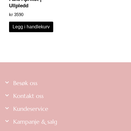
Ullpledd
kr
3590
Legg i handlekurv
Besøk oss
Kontakt oss
Kundeservice
Kampanje & salg