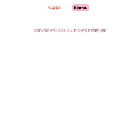
m
-
f
COPYRIGHT© 2026- ALL RIGHTS RESERVED