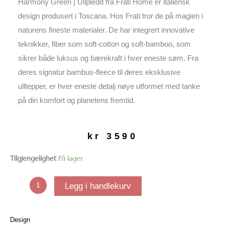
Harmony Green | Ullpledd fra Frati Home er italiensk
design produsert i Toscana. Hos Frati tror de på magien i
naturens fineste materialer. De har integrert innovative
teknikker, fiber som soft-cotton og soft-bamboo, som
sikrer både luksus og bærekraft i hver eneste søm. Fra
deres signatur bambus-fleece til deres eksklusive
ulltepper, er hver eneste detalj nøye utformet med tanke
på din komfort og planetens fremtid.
kr
3590
Harmony
Tilgjengelighet
På lager
Green
|
Legg i handlekurv
Ullpledd
antall
Design