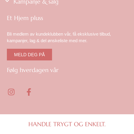
Kampanje & salg
Et Hjem pluss
Bli medlem av kundeklubben vår, få eksklusive tilbud,
kampanjer, lag & del ønskeliste med mer.
MELD DEG PÅ
Følg hverdagen vår
I
F
n
a
s
c
t
e
a
b
g
o
HANDLE TRYGT OG ENKELT.
r
o