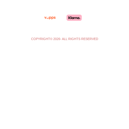
a
k
m
-
f
COPYRIGHT© 2026- ALL RIGHTS RESERVED