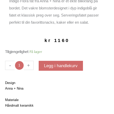
Indigo Flora fat fra Anna + Nina er et ekte blikkfang på
bordet. Det vakre blomsterdesignet i dyp indigoblå gir
fatet et klassisk preg over seg. Serveringsfatet passer
perfekt til din favorittsnacks, kaker eller en salat.
kr
1160
Indigo
Tilgjengelighet
På lager
Flora
fat
-
+
Legg i handlekurv
antall
Design
Anna + Nina
Materiale
Håndmalt keramikk