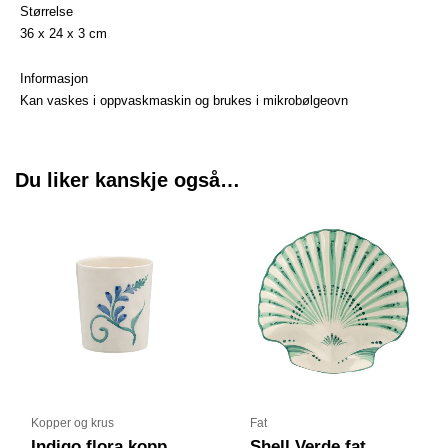
Størrelse
36 x 24 x 3 cm
Informasjon
Kan vaskes i oppvaskmaskin og brukes i mikrobølgeovn
Du liker kanskje også…
Kopper og krus
Fat
Indigo flora kopp
Shell Verde fat