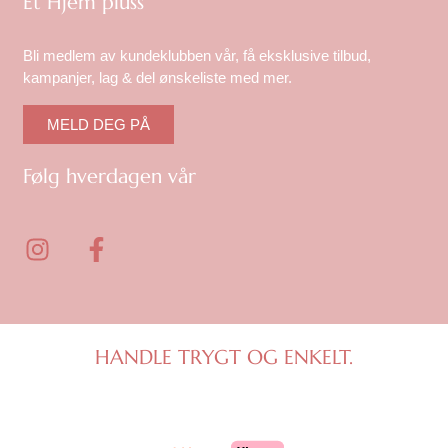
Et Hjem pluss
Bli medlem av kundeklubben vår, få eksklusive tilbud,
kampanjer, lag & del ønskeliste med mer.
MELD DEG PÅ
Følg hverdagen vår
I
F
n
a
s
c
t
e
a
b
g
o
HANDLE TRYGT OG ENKELT.
r
o
a
k
m
-