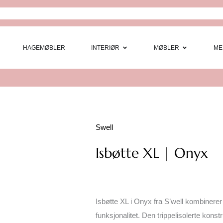
Open Interi
Open
HAGEMØBLER
INTERIØR
MØBLER
ME
Swell
Isbøtte XL | Onyx
Isbøtte XL i Onyx fra
S’well
kombinerer 
funksjonalitet. Den trippelisolerte konst