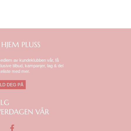
 HJEM PLUSS
medlem av kundeklubben vår, få
lusive tilbud, kampanjer, lag & del
eliste med mer.
LD DEG PÅ
ØLG
ERDAGEN VÅR
F