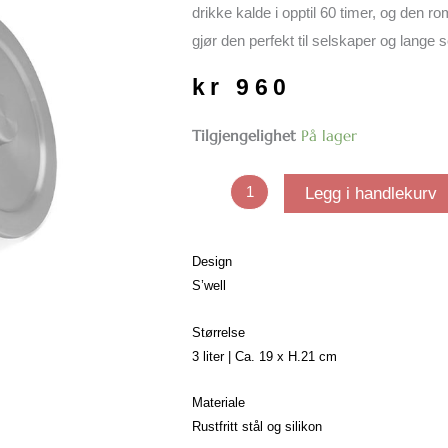
drikke kalde i opptil 60 timer, og den ro
gjør den perfekt til selskaper og lange
kr
960
Isbøtte
Tilgjengelighet
På lager
XL
|
Legg i handlekurv
Onyx
antall
Design
S’well
Størrelse
3 liter | Ca. 19 x H.21 cm
Materiale
Rustfritt stål og silikon