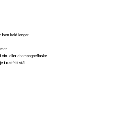
 isen kald lenger.
imer.
d vin- eller champagneflaske.
 rustfritt stål.