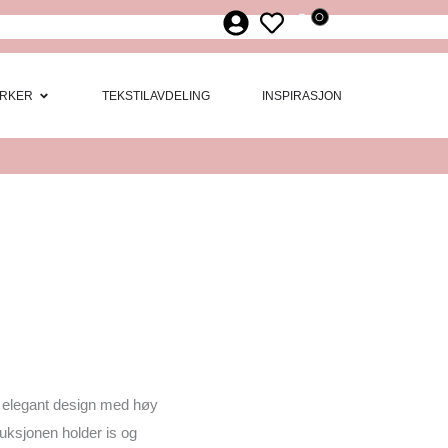
0
ør
 Møbler
Open Merker
RKER
TEKSTILAVDELING
INSPIRASJON
elegant design med høy
ruksjonen holder is og