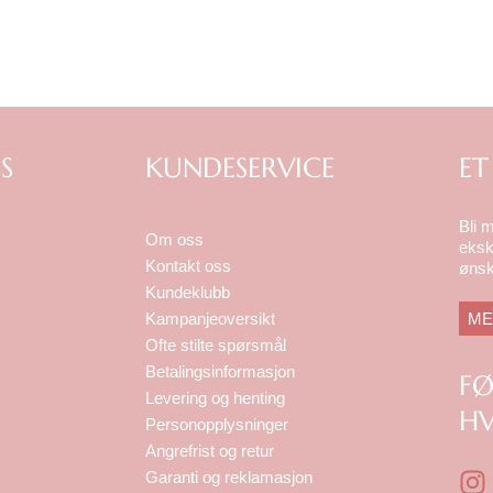
S
KUNDESERVICE
ET
Bli 
Om oss
eksk
Kontakt oss
ønsk
Kundeklubb
ME
Kampanjeoversikt
Ofte stilte spørsmål
Betalingsinformasjon
F
Levering og henting
HV
Personopplysninger
Angrefrist og retur
I
Garanti og reklamasjon