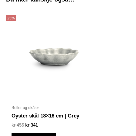
Opprinnelig
Nåværende
pris
pris
25%
var:
er:
kr 455.
kr 341.
Boller og skåler
Oyster skål 18×16 cm | Grey
kr
455
kr
341