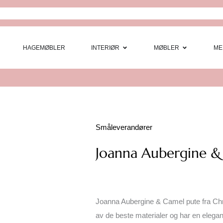
Open Interi
Open
HAGEMØBLER
INTERIØR
MØBLER
ME
Småleverandører
Joanna Aubergine &
Joanna Aubergine & Camel pute fra Chri
av de beste materialer og har en elegant 