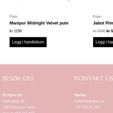
Puter
Puter
Manipur Midnight Velvet pute
Jabot Pim
kr
1190
kr
1090
kr
5
Legg i handlekurv
Legg i ha
BESØK OSS
KONTAKT OS
Et Hjem AS
Butikk
Verksgata 20,
butikk@ethjem.no
1353 Bærums Verk
+47 932 37 130