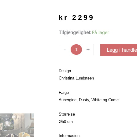
kr
2299
Joanna
Tilgjengelighet
På lager
Aubergine
&
-
+
Legg i handl
Camel
pute
antall
Design
Christina Lundsteen
Farge
Aubergine, Dusty, White og Camel
Størrelse
Ø50 cm
Informasjon