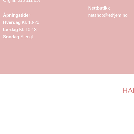
Org.nr. 918 111 697
Nettbutikk
Åpningstider
netshop@ethjem.no
Hverdag
Kl. 10-20
Lørdag
Kl. 10-18
Søndag
Stengt
HA