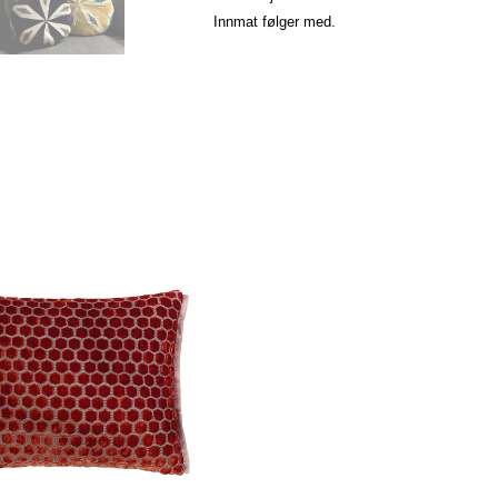
Innmat følger med.
innelig
Nåværende
pris
er:
090.
kr 545.