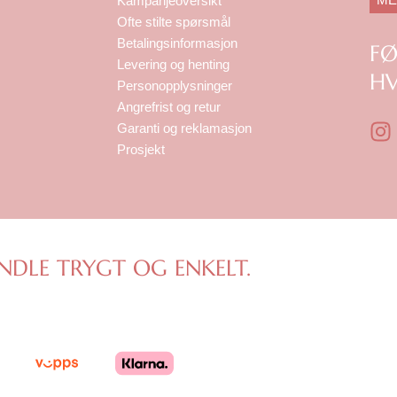
Kampanjeoversikt
Ofte stilte spørsmål
Betalingsinformasjon
F
Levering og henting
HV
Personopplysninger
Angrefrist og retur
I
Garanti og reklamasjon
n
Prosjekt
s
t
a
g
r
NDLE TRYGT OG ENKELT.
a