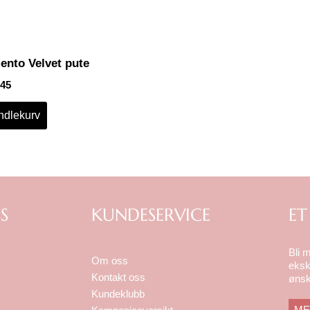
ento Velvet pute
45
ndlekurv
S
KUNDESERVICE
ET
Bli 
Om oss
eksk
Kontakt oss
ønsk
Kundeklubb
ME