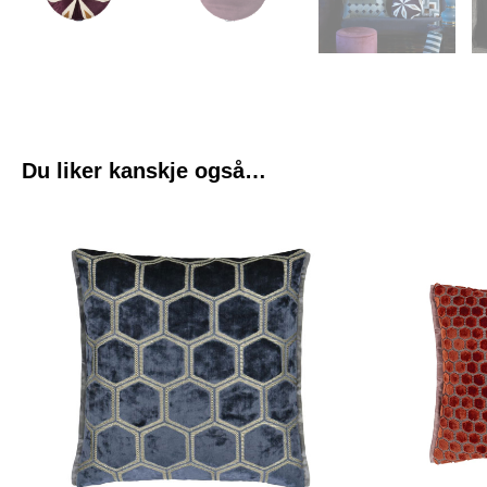
Du liker kanskje også…
Oppr
pris
var:
kr 1