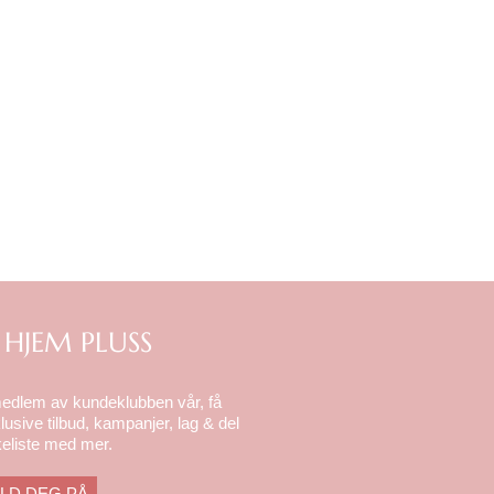
 HJEM PLUSS
medlem av kundeklubben vår, få
lusive tilbud, kampanjer, lag & del
eliste med mer.
LD DEG PÅ