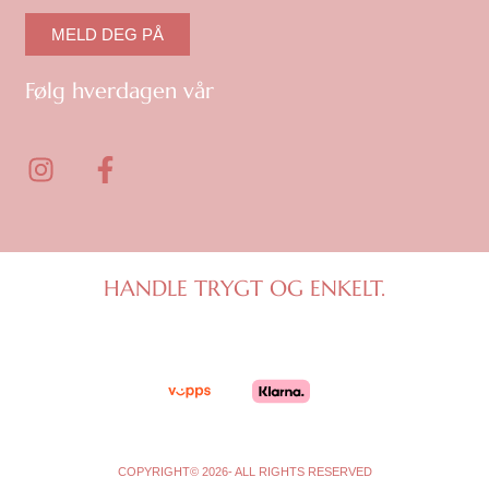
MELD DEG PÅ
Følg hverdagen vår
I
F
n
a
s
c
t
e
a
b
g
o
HANDLE TRYGT OG ENKELT.
r
o
a
k
m
-
f
COPYRIGHT© 2026- ALL RIGHTS RESERVED