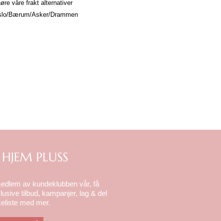
re våre frakt alternativer
. Oslo/Bærum/Asker/Drammen
 HJEM PLUSS
medlem av kundeklubben vår, få
lusive tilbud, kampanjer, lag & del
eliste med mer.