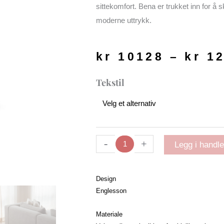
sittekomfort. Bena er trukket inn for å 
moderne uttrykk.
kr
10128
–
kr
12
Level
Tekstil
modulsofa
| puff
antall
-
+
Legg i handl
Design
Englesson
Materiale