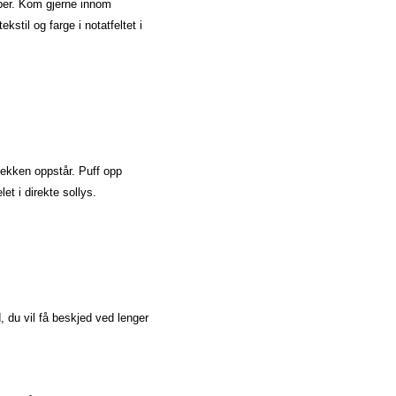
upper. Kom gjerne innom
ekstil og farge i notatfeltet i
flekken oppstår. Puff opp
t i direkte sollys.
, du vil få beskjed ved lenger