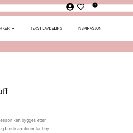
0
ør
 Møbler
Open Merker
RKER
TEKSTILAVDELING
INSPIRASJON
uff
lesson kan bygges etter
og brede armlener for høy