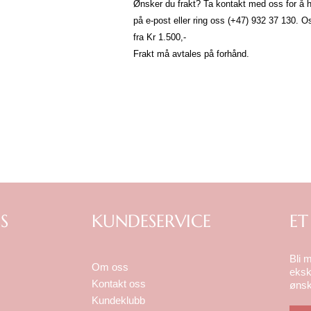
Ønsker du frakt? Ta kontakt med oss for å hø
på e-post eller ring oss (+47) 932 37 130
fra Kr 1.500,-
Frakt må avtales på forhånd.
S
KUNDESERVICE
ET
Bli 
Om oss
eksk
Kontakt oss
ønsk
Kundeklubb