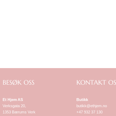
BESØK OSS
KONTAKT OS
Et Hjem AS
Butikk
Verksgata 20,
butikk@ethjem.no
1353 Bærums Verk
+47 932 37 130