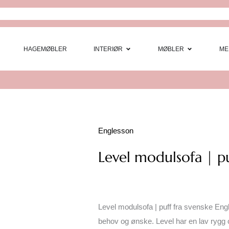
Open Interi
Open
HAGEMØBLER
INTERIØR
MØBLER
ME
Englesson
Level modulsofa | p
Level modulsofa | puff fra svenske Eng
behov og ønske. Level har en lav rygg 