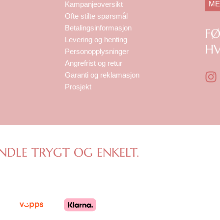
ME
Kampanjeoversikt
Ofte stilte spørsmål
Betalingsinformasjon
F
Levering og henting
HV
Personopplysninger
Angrefrist og retur
I
Garanti og reklamasjon
n
Prosjekt
s
t
a
g
r
NDLE TRYGT OG ENKELT.
a