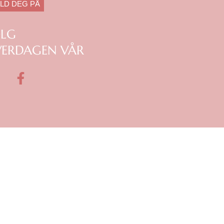
LD DEG PÅ
ØLG
ERDAGEN VÅR
F
a
c
e
b
o
o
k
m
-
f