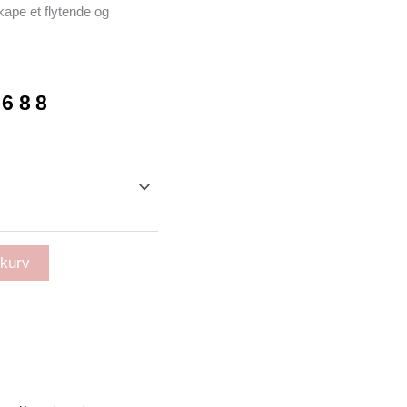
skape et flytende og
Prisområde:
688
kr 10128
til
kr 12688
ekurv