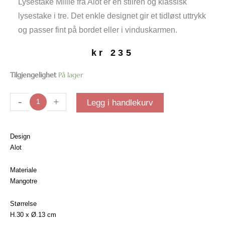
Lysestake Millie fra Alot er en stilren og klassisk
lysestake i tre. Det enkle designet gir et tidløst uttrykk
og passer fint på bordet eller i vinduskarmen.
kr
235
Lysestake
Tilgjengelighet
På lager
Millie
|
-
+
Legg i handlekurv
Lav
antall
Design
Alot
Materiale
Mangotre
Størrelse
H.30 x Ø.13 cm