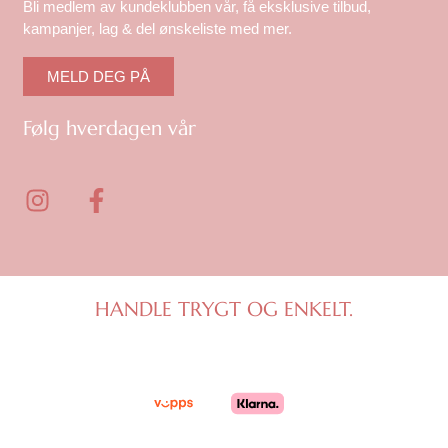
Bli medlem av kundeklubben vår, få eksklusive tilbud,
kampanjer, lag & del ønskeliste med mer.
MELD DEG PÅ
Følg hverdagen vår
I
F
n
a
s
c
t
e
a
b
g
o
HANDLE TRYGT OG ENKELT.
r
o
a
k
m
-
f