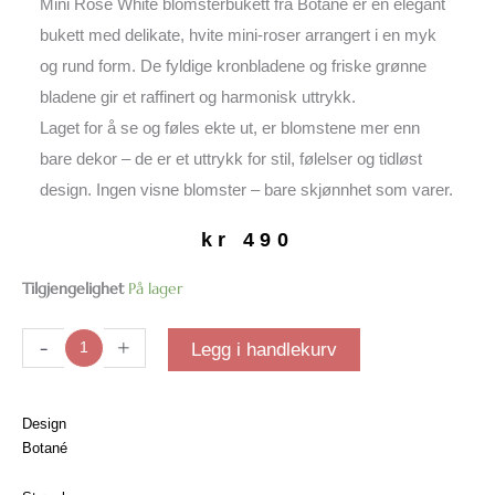
Mini Rose White blomsterbukett fra Botané er en elegant
bukett med delikate, hvite mini-roser arrangert i en myk
og rund form. De fyldige kronbladene og friske grønne
bladene gir et raffinert og harmonisk uttrykk.
Laget for å se og føles ekte ut, er blomstene mer enn
bare dekor – de er et uttrykk for stil, følelser og tidløst
design. Ingen visne blomster – bare skjønnhet som varer.
kr
490
Mini
Tilgjengelighet
På lager
Rose
White
-
+
Legg i handlekurv
blomsterbukett
antall
Design
Botané