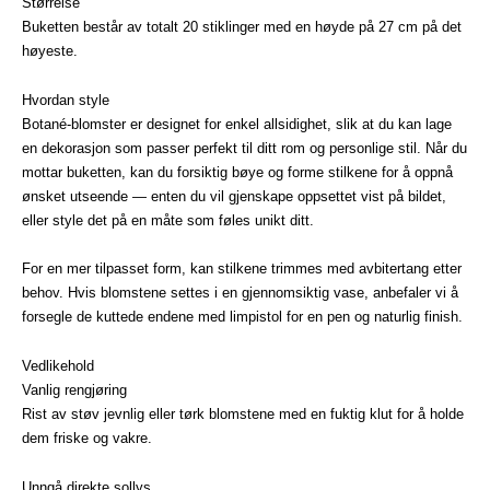
Størrelse
Buketten består av totalt 20 stiklinger med en høyde på 27 cm på det
høyeste.
Hvordan style
Botané-blomster er designet for enkel allsidighet, slik at du kan lage
en dekorasjon som passer perfekt til ditt rom og personlige stil. Når du
mottar buketten, kan du forsiktig bøye og forme stilkene for å oppnå
ønsket utseende — enten du vil gjenskape oppsettet vist på bildet,
eller style det på en måte som føles unikt ditt.
For en mer tilpasset form, kan stilkene trimmes med avbitertang etter
behov. Hvis blomstene settes i en gjennomsiktig vase, anbefaler vi å
forsegle de kuttede endene med limpistol for en pen og naturlig finish.
Vedlikehold
Vanlig rengjøring
Rist av støv jevnlig eller tørk blomstene med en fuktig klut for å holde
dem friske og vakre.
Unngå direkte sollys