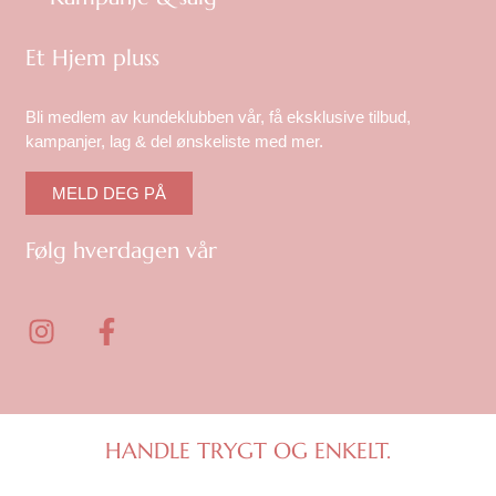
Et Hjem pluss
Bli medlem av kundeklubben vår, få eksklusive tilbud,
kampanjer, lag & del ønskeliste med mer.
MELD DEG PÅ
Følg hverdagen vår
I
F
n
a
s
c
t
e
a
b
g
o
HANDLE TRYGT OG ENKELT.
r
o