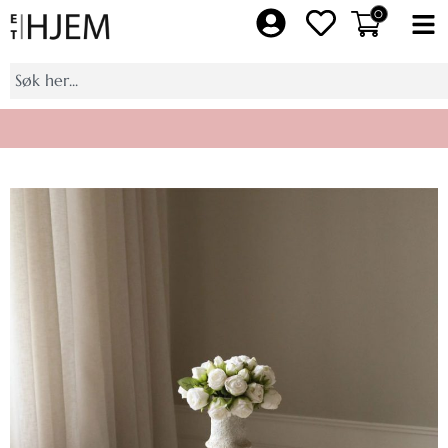
Hopp
0
Fl
rett
M
til
Søk
innholdet
Bli medlem av Et Hjem pluss, få 10% på et helt kjøp