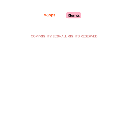
a
k
m
-
f
COPYRIGHT© 2026- ALL RIGHTS RESERVED