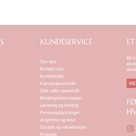
S
KUNDESERVICE
ET
Bli 
Om oss
eksk
Kontakt oss
ønsk
Kundeklubb
ME
Kampanjeoversikt
Ofte stilte spørsmål
Betalingsinformasjon
F
Levering og henting
HV
Personopplysninger
Angrefrist og retur
I
Garanti og reklamasjon
n
Prosjekt