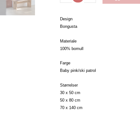
antall
Design
Bongusta
Materiale
100% bomull
Farge
Baby pink/ski patrol
Størrelser
30 x 50 cm
50 x 80 cm
70 x 140 cm