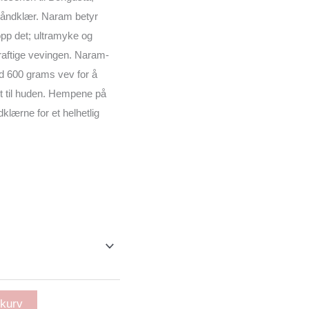
ehåndklær. Naram betyr
pp det; ultramyke og
raftige vevingen. Naram-
d 600 grams vev for å
t til huden. Hempene på
lærne for et helhetlig
Prisområde:
r 185
il
r 635
ekurv