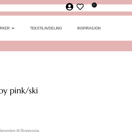
0
ør
 Møbler
Open Merker
RKER
TEKSTILAVDELING
INSPIRASJON
y pink/ski
eserien til Bongusta,