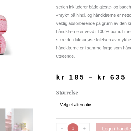
serien inkluderer både gjeste- og bad
«myk» på hindi, og håndklærne er netto
veldig absorberende på grunn av den k
håndklærne er vevd i 100 % bomull me
sikre den luksuriøse følelsen av mykhe
håndklærne er i samme farge som håndk
utseende.
kr
185
–
kr
635
k
t
Naram
Størrelse
k
håndkle
|
baby
pink/ski
patrol
-
+
Legg i handl