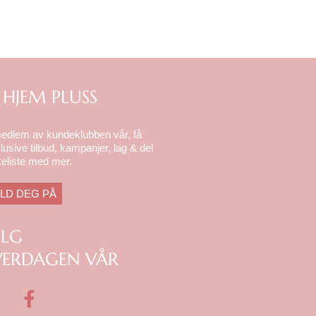
 HJEM PLUSS
medlem av kundeklubben vår, få
lusive tilbud, kampanjer, lag & del
eliste med mer.
LD DEG PÅ
ØLG
ERDAGEN VÅR
F
a