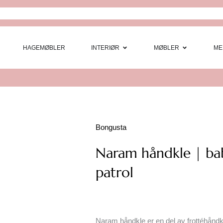
Open Interi
Open
HAGEMØBLER
INTERIØR
MØBLER
ME
Bongusta
Naram håndkle | bab
patrol
Naram håndkle er en del av frottéhåndkl