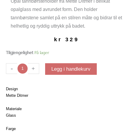
Opal tannbørsteholder fra Mette Ditmer i delikat
opalglass med avrundet form. Den holder
tannbørstene samlet på en stilren måte og bidrar til et
helhetlig og ryddig uttrykk på badet.
kr
329
Opal
Tilgjengelighet
På lager
tannbørsteholder
antall
-
+
Legg i handlekurv
Design
Mette Ditmer
Materiale
Glass
Farge