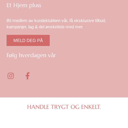
Et Hjem pluss
Bli medlem av kundeklubben vår, få eksklusive tilbud,
kampanjer, lag & del ønskeliste med mer.
MELD DEG PÅ
Følg hverdagen vår
I
F
n
a
s
c
t
e
a
b
g
o
HANDLE TRYGT OG ENKELT.
r
o
a
k