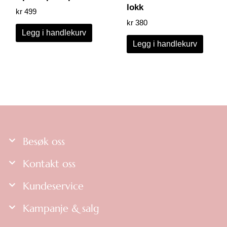
lokk
kr
499
kr
380
Legg i handlekurv
Legg i handlekurv
Besøk oss
Kontakt oss
Kundeservice
Kampanje & salg