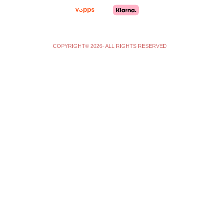
m
-
f
COPYRIGHT© 2026- ALL RIGHTS RESERVED