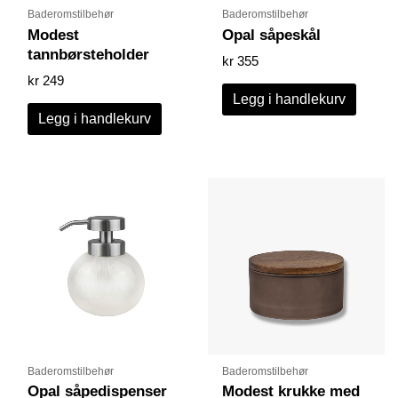
Baderomstilbehør
Baderomstilbehør
Modest
Opal såpeskål
tannbørsteholder
kr
355
kr
249
Legg i handlekurv
Legg i handlekurv
Baderomstilbehør
Baderomstilbehør
Opal såpedispenser
Modest krukke med