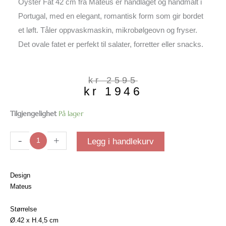
Oyster Fat 42 cm fra Mateus er håndlaget og håndmalt i
Portugal, med en elegant, romantisk form som gir bordet
et løft. Tåler oppvaskmaskin, mikrobølgeovn og fryser.
Det ovale fatet er perfekt til salater, forretter eller snacks.
Opprinnelig
Nåværende
kr
2595
kr
1946
pris
pris
var:
er:
kr 2595.
kr 1946.
Oyster
Tilgjengelighet
På lager
Fat
42
-
+
Legg i handlekurv
cm
| Grey
antall
Design
Mateus
Størrelse
Ø.42 x H.4,5 cm