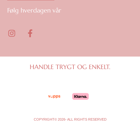
Følg hverdagen vår
I
F
n
a
s
c
t
e
a
b
g
o
HANDLE TRYGT OG ENKELT.
r
o
a
k
m
-
f
COPYRIGHT© 2026- ALL RIGHTS RESERVED