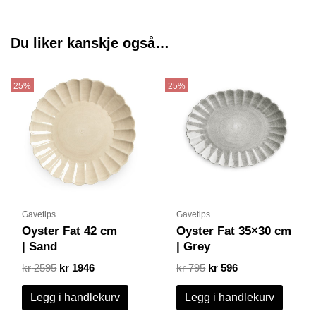
Du liker kanskje også…
Opprinnelig
Nåværende
Opprinnelig
Nåværende
pris
pris
pris
pris
25%
25%
var:
er:
var:
er:
kr 2595.
kr 1946.
kr 795.
kr 596.
Gavetips
Gavetips
Oyster Fat 42 cm
Oyster Fat 35×30 cm
| Sand
| Grey
kr
2595
kr
1946
kr
795
kr
596
Legg i handlekurv
Legg i handlekurv