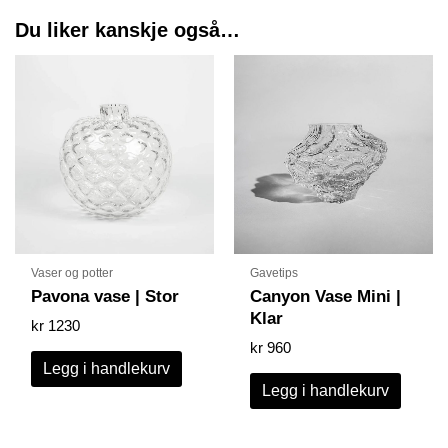
Du liker kanskje også…
Vaser og potter
Gavetips
Pavona vase | Stor
Canyon Vase Mini |
Klar
kr
1230
kr
960
Legg i handlekurv
Legg i handlekurv