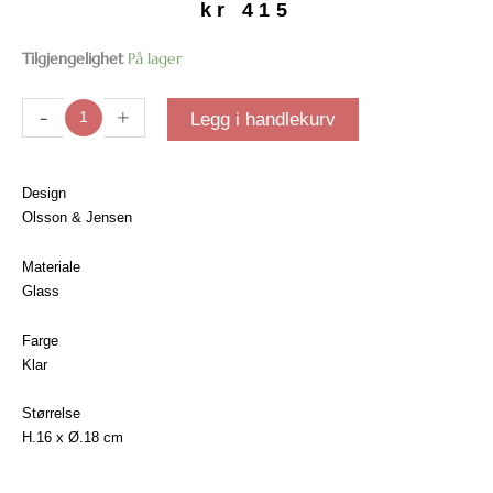
kr
415
Pavona
Tilgjengelighet
På lager
vase
|
-
+
Legg i handlekurv
Liten
antall
Design
Olsson & Jensen
Materiale
Glass
Farge
Klar
Størrelse
H.16 x Ø.18 cm