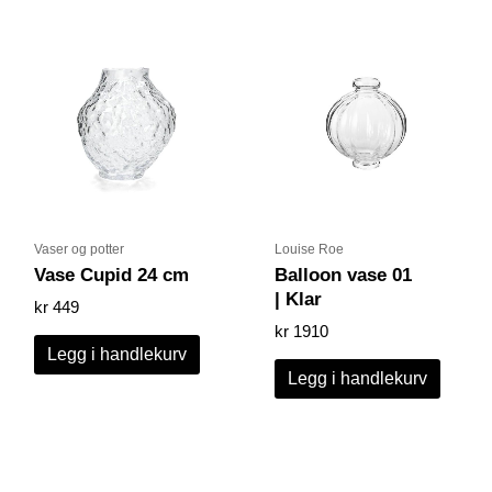
Vaser og potter
Louise Roe
Vase Cupid 24 cm
Balloon vase 01
| Klar
kr
449
kr
1910
Legg i handlekurv
Legg i handlekurv